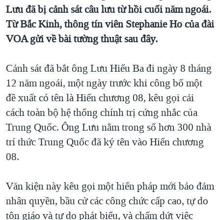
TẠI
Lưu đã bị cảnh sát câu lưu từ hồi cuối năm ngoái.
VIDEO
"Tìm"
NGƯỜI VIỆT HẢI NGOẠI
HÀNH TRÌNH BẦU CỬ 2024
Từ Bắc Kinh, thông tín viên Stephanie Ho của đài
NGHE
ĐỜI SỐNG
VOA gửi về bài tường thuật sau đây.
MỘT NĂM CHIẾN TRANH TẠI DẢI GAZA
KINH TẾ
MẠNG XÃ HỘI
GIẢI MÃ VÀNH ĐAI & CON ĐƯỜNG
KHOA HỌC
Cảnh sát đã bắt ông Lưu Hiểu Ba đi ngày 8 tháng
NGÀY TỊ NẠN THẾ GIỚI
12 năm ngoái, một ngày trước khi công bố một
SỨC KHOẺ
TRỊNH VĨNH BÌNH - NGƯỜI HẠ 'BÊN THẮNG CUỘC'
đề xuất có tên là Hiến chương 08, kêu gọi cải
Ngôn ngữ khác
VĂN HOÁ
GROUND ZERO – XƯA VÀ NAY
cách toàn bộ hệ thống chính trị cứng nhắc của
THỂ THAO
Trung Quốc. Ông Lưu nằm trong số hơn 300 nhà
CHI PHÍ CHIẾN TRANH AFGHANISTAN
GIÁO DỤC
trí thức Trung Quốc đã ký tên vào Hiến chương
CÁC GIÁ TRỊ CỘNG HÒA Ở VIỆT NAM
08.
THƯỢNG ĐỈNH TRUMP-KIM TẠI VIỆT NAM
TRỊNH VĨNH BÌNH VS. CHÍNH PHỦ VIỆT NAM
Văn kiện này kêu gọi một hiến pháp mới bảo đảm
NGƯ DÂN VIỆT VÀ LÀN SÓNG TRỘM HẢI SÂM
nhân quyền, bầu cử các công chức cấp cao, tự do
tôn giáo và tự do phát biểu, và chấm dứt việc
BÊN KIA QUỐC LỘ: TIẾNG VỌNG TỪ NÔNG THÔN MỸ