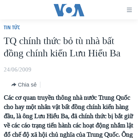
Đường
dẫn
TIN TỨC
truy
TRANG CHỦ
TQ chính thức bỏ tù nhà bất
cập
VIỆT NAM
đồng chính kiến Lưu Hiểu Ba
Tới
HOA KỲ
nội
BIỂN ĐÔNG
24/06/2009
dung
THẾ GIỚI
chính
Chia sẻ
BLOG
Tới
Các cơ quan truyền thông nhà nước Trung Quốc
điều
DIỄN ĐÀN
cho hay một nhân vật bất đồng chính kiến hàng
hướng
MỤC
đầu, là ông Lưu Hiểu Ba, đã chính thức bị bắt giữ
chính
CHUYÊN ĐỀ
TỰ DO BÁO CHÍ
về các cáo trạng tiến hành các hoạt động nhắm lật
Đi
HỌC TIẾNG ANH
đổ chế độ xã hội chủ nghĩa của Trung Quốc. Ông
VẠCH TRẦN TIN GIẢ
CHIẾN TRANH THƯƠNG MẠI CỦA MỸ: QUÁ KHỨ VÀ HIỆN
tới