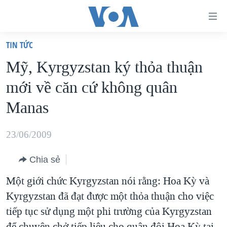
Đường
dẫn
TIN TỨC
truy
TRANG CHỦ
Mỹ, Kyrgyzstan ký thỏa thuận
cập
VIỆT NAM
mới về căn cứ không quân
Tới
HOA KỲ
nội
Manas
BIỂN ĐÔNG
dung
THẾ GIỚI
chính
23/06/2009
BLOG
Tới
Chia sẻ
điều
DIỄN ĐÀN
hướng
Một giới chức Kyrgyzstan nói rằng: Hoa Kỳ và
MỤC
chính
Kyrgyzstan đã đạt được một thỏa thuận cho việc
CHUYÊN ĐỀ
TỰ DO BÁO CHÍ
Đi
tiếp tục sử dụng một phi trường của Kyrgyzstan
HỌC TIẾNG ANH
VẠCH TRẦN TIN GIẢ
CHIẾN TRANH THƯƠNG MẠI CỦA MỸ: QUÁ KHỨ VÀ HIỆN
tới
để chuyên chở tiếp liệu cho quân đội Hoa Kỳ tại