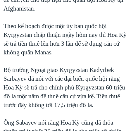
TẠI
VIDEO
"Tìm"
NGƯỜI VIỆT HẢI NGOẠI
Afghanistan.
HÀNH TRÌNH BẦU CỬ 2024
NGHE
ĐỜI SỐNG
MỘT NĂM CHIẾN TRANH TẠI DẢI GAZA
Theo kế hoạch được một ủy ban quốc hội
KINH TẾ
MẠNG XÃ HỘI
Kyrgyzstan chấp thuận ngày hôm nay thì Hoa Kỳ
GIẢI MÃ VÀNH ĐAI & CON ĐƯỜNG
KHOA HỌC
sẽ trả tiền thuê lên hơn 3 lần để sử dụng căn cứ
NGÀY TỊ NẠN THẾ GIỚI
SỨC KHOẺ
không quân Manas.
TRỊNH VĨNH BÌNH - NGƯỜI HẠ 'BÊN THẮNG CUỘC'
Ngôn ngữ khác
VĂN HOÁ
GROUND ZERO – XƯA VÀ NAY
Bộ trưởng Ngoại giao Kyrgyzstan Kadyrbek
THỂ THAO
CHI PHÍ CHIẾN TRANH AFGHANISTAN
Sarbayev đã nói với các đại biểu quốc hội rằng
GIÁO DỤC
Hoa Kỳ sẽ trả cho chính phủ Kyrgyzstan 60 triệu
CÁC GIÁ TRỊ CỘNG HÒA Ở VIỆT NAM
đô la một năm để thuê căn cứ vừa kể. Tiền thuê
THƯỢNG ĐỈNH TRUMP-KIM TẠI VIỆT NAM
trước đây không tới 17,5 triệu đô la.
TRỊNH VĨNH BÌNH VS. CHÍNH PHỦ VIỆT NAM
NGƯ DÂN VIỆT VÀ LÀN SÓNG TRỘM HẢI SÂM
Ông Sabayev nói rằng Hoa Kỳ cũng đã thỏa
BÊN KIA QUỐC LỘ: TIẾNG VỌNG TỪ NÔNG THÔN MỸ