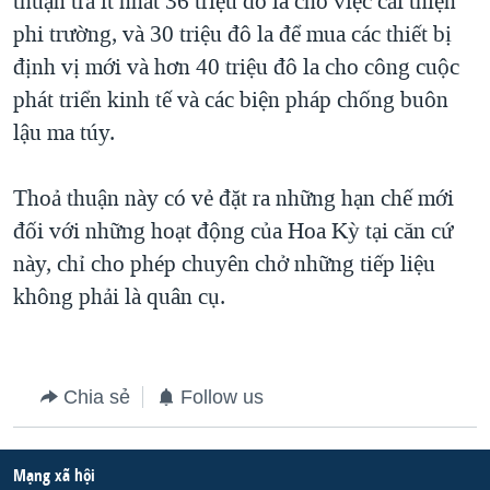
thuận trả ít nhất 36 triệu đô la cho việc cải thiện
phi trường, và 30 triệu đô la để mua các thiết bị
QUAN HỆ VIỆT MỸ
định vị mới và hơn 40 triệu đô la cho công cuộc
phát triển kinh tế và các biện pháp chống buôn
lậu ma túy.
Thoả thuận này có vẻ đặt ra những hạn chế mới
đối với những hoạt động của Hoa Kỳ tại căn cứ
này, chỉ cho phép chuyên chở những tiếp liệu
không phải là quân cụ.
Chia sẻ
Follow us
Mạng xã hội