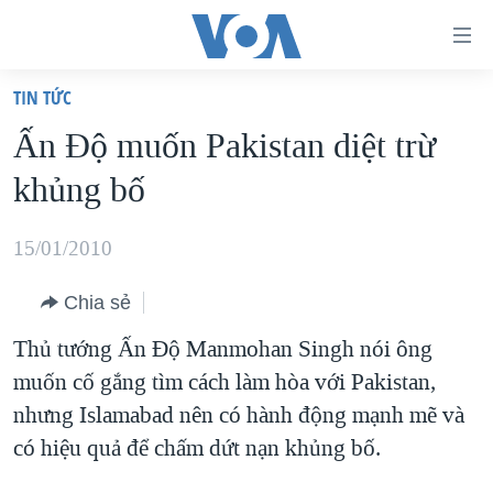
Đường
dẫn
TIN TỨC
truy
TRANG CHỦ
Ấn Ðộ muốn Pakistan diệt trừ
cập
VIỆT NAM
khủng bố
Tới
HOA KỲ
nội
BIỂN ĐÔNG
15/01/2010
dung
THẾ GIỚI
chính
Chia sẻ
BLOG
Tới
Thủ tướng Ấn Ðộ Manmohan Singh nói ông
điều
DIỄN ĐÀN
muốn cố gắng tìm cách làm hòa với Pakistan,
hướng
MỤC
nhưng Islamabad nên có hành động mạnh mẽ và
chính
CHUYÊN ĐỀ
TỰ DO BÁO CHÍ
có hiệu quả để chấm dứt nạn khủng bố.
Đi
HỌC TIẾNG ANH
VẠCH TRẦN TIN GIẢ
CHIẾN TRANH THƯƠNG MẠI CỦA MỸ: QUÁ KHỨ VÀ HIỆN
tới