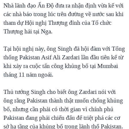
TẠI
Nhà lãnh đạo Ấn Ðộ đưa ra nhận định vừa kể với
VIDEO
"Tìm"
NGƯỜI VIỆT HẢI NGOẠI
HÀNH TRÌNH BẦU CỬ 2024
các nhà báo trong lúc trên đường về nước sau khi
NGHE
ĐỜI SỐNG
tham dự Hội nghị Thượng đỉnh của Tổ chức
MỘT NĂM CHIẾN TRANH TẠI DẢI GAZA
KINH TẾ
Thượng hải tại Nga.
MẠNG XÃ HỘI
GIẢI MÃ VÀNH ĐAI & CON ĐƯỜNG
KHOA HỌC
NGÀY TỊ NẠN THẾ GIỚI
Tại hội nghị này, ông Singh đã hội đàm với Tổng
SỨC KHOẺ
TRỊNH VĨNH BÌNH - NGƯỜI HẠ 'BÊN THẮNG CUỘC'
thống Pakistan Asif Ali Zardari lần đầu tiên kể từ
Ngôn ngữ khác
VĂN HOÁ
GROUND ZERO – XƯA VÀ NAY
khi xảy ra cuộc tấn công khủng bố tại Mumbai
THỂ THAO
tháng 11 năm ngoái.
CHI PHÍ CHIẾN TRANH AFGHANISTAN
GIÁO DỤC
CÁC GIÁ TRỊ CỘNG HÒA Ở VIỆT NAM
Thủ tướng Singh cho biết ông Zardari nói với
THƯỢNG ĐỈNH TRUMP-KIM TẠI VIỆT NAM
ông rằng Pakistan thành thật muốn chống khủng
TRỊNH VĨNH BÌNH VS. CHÍNH PHỦ VIỆT NAM
bố, nhưng cần phải có thời gian vì chính phủ
NGƯ DÂN VIỆT VÀ LÀN SÓNG TRỘM HẢI SÂM
Pakistan đang phải chiến đấu để triệt phá các cơ
sở hạ tầng của khủng bố trong lãnh thổ Pakistan.
BÊN KIA QUỐC LỘ: TIẾNG VỌNG TỪ NÔNG THÔN MỸ