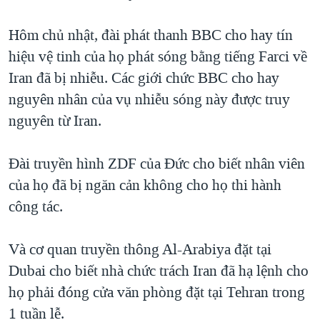
TẠI
VIDEO
"Tìm"
NGƯỜI VIỆT HẢI NGOẠI
HÀNH TRÌNH BẦU CỬ 2024
Hôm chủ nhật, đài phát thanh BBC cho hay tín
NGHE
ĐỜI SỐNG
hiệu vệ tinh của họ phát sóng bằng tiếng Farci về
MỘT NĂM CHIẾN TRANH TẠI DẢI GAZA
KINH TẾ
Iran đã bị nhiễu. Các giới chức BBC cho hay
MẠNG XÃ HỘI
GIẢI MÃ VÀNH ĐAI & CON ĐƯỜNG
KHOA HỌC
nguyên nhân của vụ nhiễu sóng này được truy
NGÀY TỊ NẠN THẾ GIỚI
nguyên từ Iran.
SỨC KHOẺ
TRỊNH VĨNH BÌNH - NGƯỜI HẠ 'BÊN THẮNG CUỘC'
Ngôn ngữ khác
VĂN HOÁ
GROUND ZERO – XƯA VÀ NAY
Đài truyền hình ZDF của Đức cho biết nhân viên
THỂ THAO
của họ đã bị ngăn cản không cho họ thi hành
CHI PHÍ CHIẾN TRANH AFGHANISTAN
GIÁO DỤC
công tác.
CÁC GIÁ TRỊ CỘNG HÒA Ở VIỆT NAM
THƯỢNG ĐỈNH TRUMP-KIM TẠI VIỆT NAM
Và cơ quan truyền thông Al-Arabiya đặt tại
TRỊNH VĨNH BÌNH VS. CHÍNH PHỦ VIỆT NAM
Dubai cho biết nhà chức trách Iran đã hạ lệnh cho
NGƯ DÂN VIỆT VÀ LÀN SÓNG TRỘM HẢI SÂM
họ phải đóng cửa văn phòng đặt tại Tehran trong
1 tuần lễ.
BÊN KIA QUỐC LỘ: TIẾNG VỌNG TỪ NÔNG THÔN MỸ