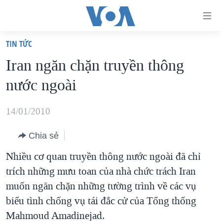
Đường
dẫn
TIN TỨC
truy
TRANG CHỦ
Iran ngăn chặn truyền thông
cập
VIỆT NAM
nước ngoài
Tới
HOA KỲ
nội
BIỂN ĐÔNG
14/01/2010
dung
THẾ GIỚI
chính
Chia sẻ
BLOG
Tới
Nhiều cơ quan truyền thông nước ngoài đã chỉ
điều
DIỄN ĐÀN
trích những mưu toan của nhà chức trách Iran
hướng
MỤC
muốn ngăn chặn những tường trình về các vụ
chính
CHUYÊN ĐỀ
TỰ DO BÁO CHÍ
biểu tình chống vụ tái đắc cử của Tổng thống
Đi
HỌC TIẾNG ANH
Mahmoud Amadinejad.
VẠCH TRẦN TIN GIẢ
CHIẾN TRANH THƯƠNG MẠI CỦA MỸ: QUÁ KHỨ VÀ HIỆN
tới