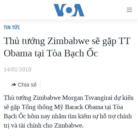
Đường
dẫn
TIN TỨC
truy
TRANG CHỦ
Thủ tướng Zimbabwe sẽ gặp TT
cập
VIỆT NAM
Obama tại Tòa Bạch Ốc
Tới
HOA KỲ
nội
BIỂN ĐÔNG
14/01/2010
dung
THẾ GIỚI
chính
Chia sẻ
BLOG
Tới
Thủ tướng Zimbabwe Morgan Tsvangirai dự kiến
điều
DIỄN ĐÀN
sẽ gặp Tổng thống Mỹ Barack Obama tại Tòa
hướng
MỤC
Bạch Ốc hôm nay nhằm tìm kiếm sự hỗ trợ chính
chính
CHUYÊN ĐỀ
TỰ DO BÁO CHÍ
trị và tài chính cho Zimbabwe.
Đi
HỌC TIẾNG ANH
VẠCH TRẦN TIN GIẢ
CHIẾN TRANH THƯƠNG MẠI CỦA MỸ: QUÁ KHỨ VÀ HIỆN
tới