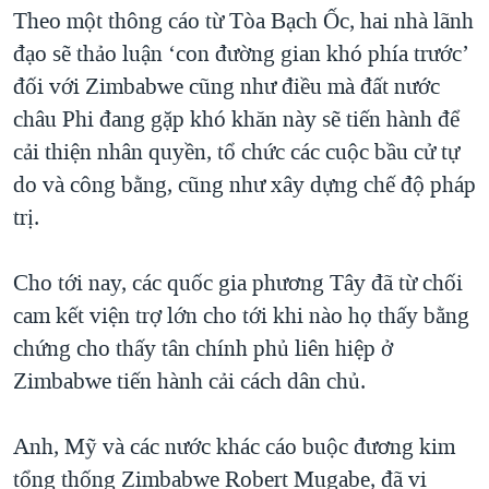
TẠI
Theo một thông cáo từ Tòa Bạch Ốc, hai nhà lãnh
VIDEO
"Tìm"
NGƯỜI VIỆT HẢI NGOẠI
HÀNH TRÌNH BẦU CỬ 2024
đạo sẽ thảo luận ‘con đường gian khó phía trước’
NGHE
ĐỜI SỐNG
đối với Zimbabwe cũng như điều mà đất nước
MỘT NĂM CHIẾN TRANH TẠI DẢI GAZA
KINH TẾ
châu Phi đang gặp khó khăn này sẽ tiến hành để
MẠNG XÃ HỘI
GIẢI MÃ VÀNH ĐAI & CON ĐƯỜNG
KHOA HỌC
cải thiện nhân quyền, tổ chức các cuộc bầu cử tự
NGÀY TỊ NẠN THẾ GIỚI
do và công bằng, cũng như xây dựng chế độ pháp
SỨC KHOẺ
TRỊNH VĨNH BÌNH - NGƯỜI HẠ 'BÊN THẮNG CUỘC'
trị.
Ngôn ngữ khác
VĂN HOÁ
GROUND ZERO – XƯA VÀ NAY
THỂ THAO
Cho tới nay, các quốc gia phương Tây đã từ chối
CHI PHÍ CHIẾN TRANH AFGHANISTAN
GIÁO DỤC
cam kết viện trợ lớn cho tới khi nào họ thấy bằng
CÁC GIÁ TRỊ CỘNG HÒA Ở VIỆT NAM
chứng cho thấy tân chính phủ liên hiệp ở
THƯỢNG ĐỈNH TRUMP-KIM TẠI VIỆT NAM
Zimbabwe tiến hành cải cách dân chủ.
TRỊNH VĨNH BÌNH VS. CHÍNH PHỦ VIỆT NAM
NGƯ DÂN VIỆT VÀ LÀN SÓNG TRỘM HẢI SÂM
Anh, Mỹ và các nước khác cáo buộc đương kim
tổng thống Zimbabwe Robert Mugabe, đã vi
BÊN KIA QUỐC LỘ: TIẾNG VỌNG TỪ NÔNG THÔN MỸ