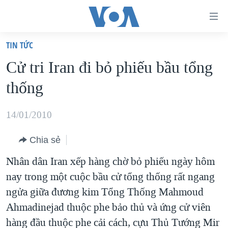
Đường
dẫn
TIN TỨC
truy
TRANG CHỦ
Cử tri Iran đi bỏ phiếu bầu tổng
cập
VIỆT NAM
thống
Tới
HOA KỲ
nội
BIỂN ĐÔNG
14/01/2010
dung
THẾ GIỚI
chính
Chia sẻ
BLOG
Tới
Nhân dân Iran xếp hàng chờ bỏ phiếu ngày hôm
điều
DIỄN ĐÀN
nay trong một cuộc bầu cử tổng thống rất ngang
hướng
MỤC
ngửa giữa đương kim Tổng Thống Mahmoud
chính
CHUYÊN ĐỀ
TỰ DO BÁO CHÍ
Ahmadinejad thuộc phe bảo thủ và ứng cử viên
Đi
HỌC TIẾNG ANH
hàng đầu thuộc phe cải cách, cựu Thủ Tướng Mir
VẠCH TRẦN TIN GIẢ
CHIẾN TRANH THƯƠNG MẠI CỦA MỸ: QUÁ KHỨ VÀ HIỆN
tới