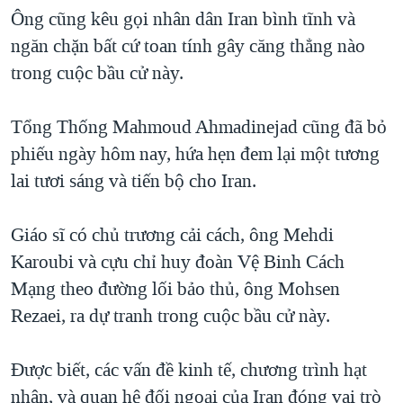
Ông cũng kêu gọi nhân dân Iran bình tĩnh và
QUAN HỆ VIỆT MỸ
ngăn chặn bất cứ toan tính gây căng thẳng nào
trong cuộc bầu cử này.
Tổng Thống Mahmoud Ahmadinejad cũng đã bỏ
phiếu ngày hôm nay, hứa hẹn đem lại một tương
lai tươi sáng và tiến bộ cho Iran.
Giáo sĩ có chủ trương cải cách, ông Mehdi
Karoubi và cựu chỉ huy đoàn Vệ Binh Cách
Mạng theo đường lối bảo thủ, ông Mohsen
Rezaei, ra dự tranh trong cuộc bầu cử này.
Ðược biết, các vấn đề kinh tế, chương trình hạt
nhân, và quan hệ đối ngoại của Iran đóng vai trò