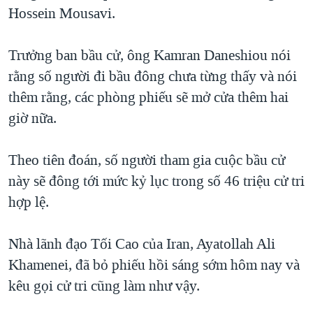
TẠI
Hossein Mousavi.
VIDEO
"Tìm"
NGƯỜI VIỆT HẢI NGOẠI
HÀNH TRÌNH BẦU CỬ 2024
NGHE
ĐỜI SỐNG
Trưởng ban bầu cử, ông Kamran Daneshiou nói
MỘT NĂM CHIẾN TRANH TẠI DẢI GAZA
KINH TẾ
rằng số người đi bầu đông chưa từng thấy và nói
MẠNG XÃ HỘI
GIẢI MÃ VÀNH ĐAI & CON ĐƯỜNG
KHOA HỌC
thêm rằng, các phòng phiếu sẽ mở cửa thêm hai
NGÀY TỊ NẠN THẾ GIỚI
giờ nữa.
SỨC KHOẺ
TRỊNH VĨNH BÌNH - NGƯỜI HẠ 'BÊN THẮNG CUỘC'
Ngôn ngữ khác
VĂN HOÁ
GROUND ZERO – XƯA VÀ NAY
Theo tiên đoán, số người tham gia cuộc bầu cử
THỂ THAO
này sẽ đông tới mức kỷ lục trong số 46 triệu cử tri
CHI PHÍ CHIẾN TRANH AFGHANISTAN
GIÁO DỤC
hợp lệ.
CÁC GIÁ TRỊ CỘNG HÒA Ở VIỆT NAM
THƯỢNG ĐỈNH TRUMP-KIM TẠI VIỆT NAM
Nhà lãnh đạo Tối Cao của Iran, Ayatollah Ali
TRỊNH VĨNH BÌNH VS. CHÍNH PHỦ VIỆT NAM
Khamenei, đã bỏ phiếu hồi sáng sớm hôm nay và
NGƯ DÂN VIỆT VÀ LÀN SÓNG TRỘM HẢI SÂM
kêu gọi cử tri cũng làm như vậy.
BÊN KIA QUỐC LỘ: TIẾNG VỌNG TỪ NÔNG THÔN MỸ