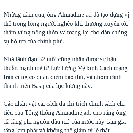
TẠI
VIDEO
"Tìm"
NGƯỜI VIỆT HẢI NGOẠI
HÀNH TRÌNH BẦU CỬ 2024
Những năm qua, ông Ahmadinejad đã tạo dựng vị
NGHE
ĐỜI SỐNG
thế trong lòng người nghèo khi thường xuyên tới
MỘT NĂM CHIẾN TRANH TẠI DẢI GAZA
KINH TẾ
thăm vùng nông thôn và mang lại cho dân chúng
MẠNG XÃ HỘI
GIẢI MÃ VÀNH ĐAI & CON ĐƯỜNG
KHOA HỌC
sự hỗ trợ của chính phủ.
NGÀY TỊ NẠN THẾ GIỚI
SỨC KHOẺ
TRỊNH VĨNH BÌNH - NGƯỜI HẠ 'BÊN THẮNG CUỘC'
Nhà lãnh đạo 52 tuổi cũng nhận được sự hậu
Ngôn ngữ khác
VĂN HOÁ
GROUND ZERO – XƯA VÀ NAY
thuẫn mạnh mẽ từ Lực lượng Vệ binh Cách mạng
THỂ THAO
Iran cũng có quan điểm bảo thủ, và nhóm cánh
CHI PHÍ CHIẾN TRANH AFGHANISTAN
GIÁO DỤC
thanh niên Basij của lực lượng này.
CÁC GIÁ TRỊ CỘNG HÒA Ở VIỆT NAM
THƯỢNG ĐỈNH TRUMP-KIM TẠI VIỆT NAM
Các nhân vật cải cách đã chỉ trích chính sách chi
TRỊNH VĨNH BÌNH VS. CHÍNH PHỦ VIỆT NAM
tiêu của Tổng thống Ahmadinejad, cho rằng ông
NGƯ DÂN VIỆT VÀ LÀN SÓNG TRỘM HẢI SÂM
đã lãng phí nguồn dầu mỏ của nước này, làm gia
tăng lạm phát và không thể giảm tỷ lệ thất
BÊN KIA QUỐC LỘ: TIẾNG VỌNG TỪ NÔNG THÔN MỸ