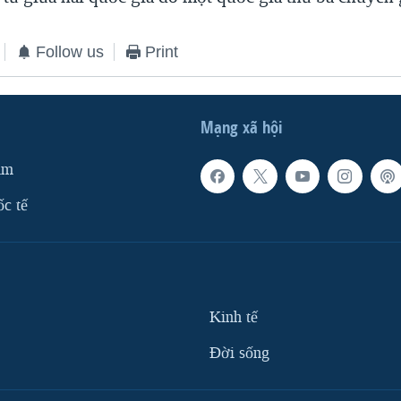
Follow us
Print
Mạng xã hội
am
ốc tế
Kinh tế
Ðời sống