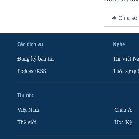
VIỆT NAM
NGƯ DÂN VIỆT VÀ LÀN SÓNG
Chia sẻ
TRỘM HẢI SÂM
BÊN KIA QUỐC LỘ: TIẾNG VỌNG
TỪ NÔNG THÔN MỸ
Các dịch vụ
Nghe
QUAN HỆ VIỆT MỸ
Ðăng ký bản tin
Tin Việt N
Podcast/RSS
Thời sự qu
Tin tức
Việt Nam
Châu Á
Thế giới
Hoa Kỳ