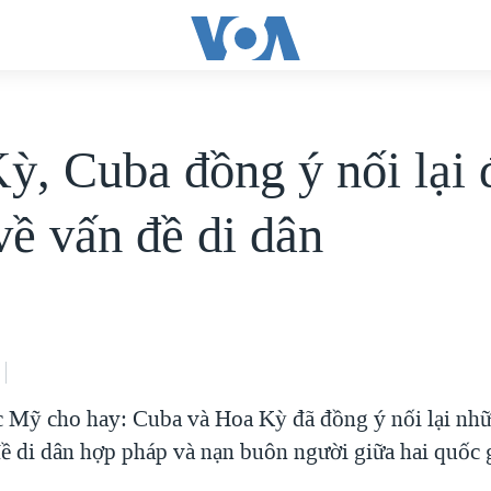
ỳ, Cuba đồng ý nối lại
về vấn đề di dân
c Mỹ cho hay: Cuba và Hoa Kỳ đã đồng ý nối lại nh
đề di dân hợp pháp và nạn buôn người giữa hai quốc g