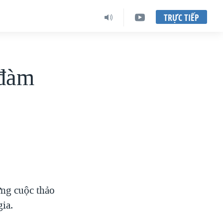
TRỰC TIẾP
 đàm
ững cuộc thảo
ia.