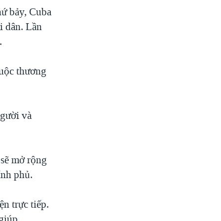
hứ bảy, Cuba
i dân. Lần
.
cuộc thương
người và
 sẽ mở rộng
ính phủ.
n trực tiếp.
giúp.