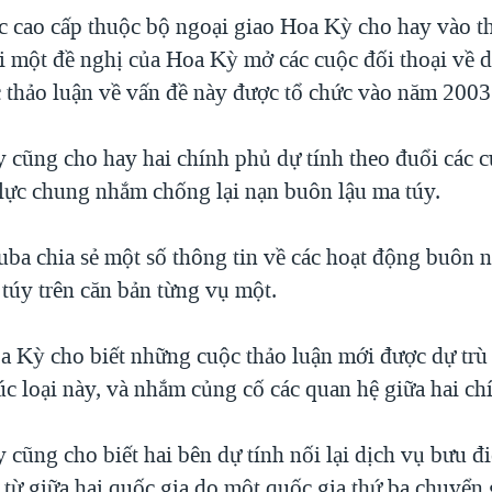
c cao cấp thuộc bộ ngoại giao Hoa Kỳ cho hay vào t
i một đề nghị của Hoa Kỳ mở các cuộc đối thoại về d
c thảo luận về vấn đề này được tổ chức vào năm 2003
y cũng cho hay hai chính phủ dự tính theo đuổi các 
 lực chung nhắm chống lại nạn buôn lậu ma túy.
ba chia sẻ một số thông tin về các hoạt động buôn 
túy trên căn bản từng vụ một.
a Kỳ cho biết những cuộc thảo luận mới được dự trù
úc loại này, và nhắm củng cố các quan hệ giữa hai ch
 cũng cho biết hai bên dự tính nối lại dịch vụ bưu điệ
 từ giữa hai quốc gia do một quốc gia thứ ba chuyển 