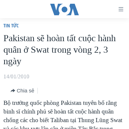
Đường
dẫn
TIN TỨC
truy
TRANG CHỦ
Pakistan sẽ hoàn tất cuộc hành
cập
VIỆT NAM
quân ở Swat trong vòng 2, 3
Tới
HOA KỲ
nội
ngày
BIỂN ĐÔNG
dung
THẾ GIỚI
chính
14/01/2010
BLOG
Tới
Chia sẻ
điều
DIỄN ĐÀN
hướng
Bộ trưởng quốc phòng Pakistan tuyên bố rằng
MỤC
chính
binh sĩ chính phủ sẽ hoàn tất cuộc hành quân
CHUYÊN ĐỀ
TỰ DO BÁO CHÍ
Đi
chống các cho biết Taliban tại Thung Lũng Swat
HỌC TIẾNG ANH
VẠCH TRẦN TIN GIẢ
CHIẾN TRANH THƯƠNG MẠI CỦA MỸ: QUÁ KHỨ VÀ HIỆN
tới
và các khu vực lân cận ở miền Tây Bắc trong