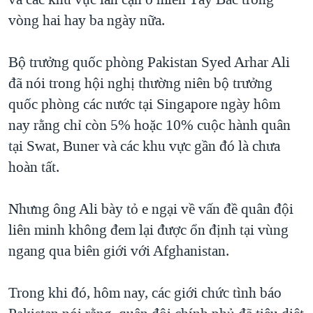
TẠI
VIDEO
"Tìm"
NGƯỜI VIỆT HẢI NGOẠI
vòng hai hay ba ngày nữa.
HÀNH TRÌNH BẦU CỬ 2024
NGHE
ĐỜI SỐNG
MỘT NĂM CHIẾN TRANH TẠI DẢI GAZA
Bộ trưởng quốc phòng Pakistan Syed Arhar Ali
KINH TẾ
MẠNG XÃ HỘI
đã nói trong hội nghị thường niên bộ trưởng
GIẢI MÃ VÀNH ĐAI & CON ĐƯỜNG
KHOA HỌC
quốc phòng các nước tại Singapore ngày hôm
NGÀY TỊ NẠN THẾ GIỚI
SỨC KHOẺ
nay rằng chỉ còn 5% hoặc 10% cuộc hành quân
TRỊNH VĨNH BÌNH - NGƯỜI HẠ 'BÊN THẮNG CUỘC'
Ngôn ngữ khác
VĂN HOÁ
tại Swat, Buner và các khu vực gần đó là chưa
GROUND ZERO – XƯA VÀ NAY
hoàn tất.
THỂ THAO
CHI PHÍ CHIẾN TRANH AFGHANISTAN
GIÁO DỤC
Nhưng ông Ali bày tỏ e ngại về vấn đề quân đội
CÁC GIÁ TRỊ CỘNG HÒA Ở VIỆT NAM
liên minh không đem lại được ổn định tại vùng
THƯỢNG ĐỈNH TRUMP-KIM TẠI VIỆT NAM
ngang qua biên giới với Afghanistan.
TRỊNH VĨNH BÌNH VS. CHÍNH PHỦ VIỆT NAM
NGƯ DÂN VIỆT VÀ LÀN SÓNG TRỘM HẢI SÂM
Trong khi đó, hôm nay, các giới chức tình báo
BÊN KIA QUỐC LỘ: TIẾNG VỌNG TỪ NÔNG THÔN MỸ