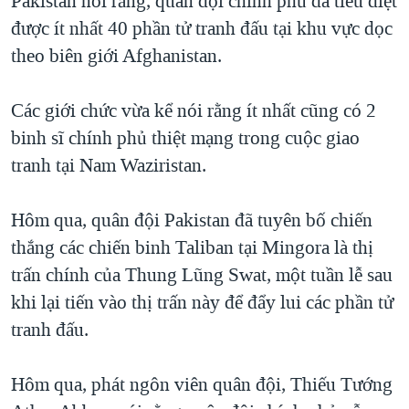
Pakistan nói rằng, quân đội chính phủ đã tiêu diệt
được ít nhất 40 phần tử tranh đấu tại khu vực dọc
QUAN HỆ VIỆT MỸ
theo biên giới Afghanistan.
Các giới chức vừa kể nói rằng ít nhất cũng có 2
binh sĩ chính phủ thiệt mạng trong cuộc giao
tranh tại Nam Waziristan.
Hôm qua, quân đội Pakistan đã tuyên bố chiến
thắng các chiến binh Taliban tại Mingora là thị
trấn chính của Thung Lũng Swat, một tuần lễ sau
khi lại tiến vào thị trấn này để đẩy lui các phần tử
tranh đấu.
Hôm qua, phát ngôn viên quân đội, Thiếu Tướng