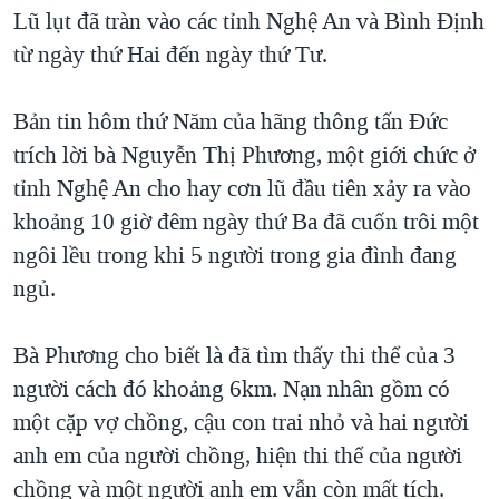
TẠI
Lũ lụt đã tràn vào các tỉnh Nghệ An và Bình Định
VIDEO
"Tìm"
NGƯỜI VIỆT HẢI NGOẠI
HÀNH TRÌNH BẦU CỬ 2024
từ ngày thứ Hai đến ngày thứ Tư.
NGHE
ĐỜI SỐNG
MỘT NĂM CHIẾN TRANH TẠI DẢI GAZA
KINH TẾ
Bản tin hôm thứ Năm của hãng thông tấn Đức
MẠNG XÃ HỘI
GIẢI MÃ VÀNH ĐAI & CON ĐƯỜNG
KHOA HỌC
trích lời bà Nguyễn Thị Phương, một giới chức ở
NGÀY TỊ NẠN THẾ GIỚI
tỉnh Nghệ An cho hay cơn lũ đầu tiên xảy ra vào
SỨC KHOẺ
TRỊNH VĨNH BÌNH - NGƯỜI HẠ 'BÊN THẮNG CUỘC'
khoảng 10 giờ đêm ngày thứ Ba đã cuốn trôi một
Ngôn ngữ khác
VĂN HOÁ
GROUND ZERO – XƯA VÀ NAY
ngôi lều trong khi 5 người trong gia đình đang
THỂ THAO
ngủ.
CHI PHÍ CHIẾN TRANH AFGHANISTAN
GIÁO DỤC
CÁC GIÁ TRỊ CỘNG HÒA Ở VIỆT NAM
Bà Phương cho biết là đã tìm thấy thi thể của 3
THƯỢNG ĐỈNH TRUMP-KIM TẠI VIỆT NAM
người cách đó khoảng 6km. Nạn nhân gồm có
TRỊNH VĨNH BÌNH VS. CHÍNH PHỦ VIỆT NAM
một cặp vợ chồng, cậu con trai nhỏ và hai người
NGƯ DÂN VIỆT VÀ LÀN SÓNG TRỘM HẢI SÂM
anh em của người chồng, hiện thi thể của người
chồng và một người anh em vẫn còn mất tích.
BÊN KIA QUỐC LỘ: TIẾNG VỌNG TỪ NÔNG THÔN MỸ