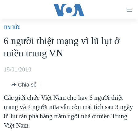
Đường
dẫn
TIN TỨC
truy
TRANG CHỦ
6 người thiệt mạng vì lũ lụt ở
cập
VIỆT NAM
miền trung VN
Tới
HOA KỲ
nội
BIỂN ĐÔNG
15/01/2010
dung
THẾ GIỚI
chính
Chia sẻ
BLOG
Tới
Các giới chức Việt Nam cho hay 6 người thiệt
điều
DIỄN ĐÀN
mạng và 2 người nữa vẫn còn mất tích sau 3 ngày
hướng
MỤC
lũ lụt tàn phá hàng trăm ngôi nhà ở miền Trung
chính
CHUYÊN ĐỀ
TỰ DO BÁO CHÍ
Việt Nam.
Đi
HỌC TIẾNG ANH
VẠCH TRẦN TIN GIẢ
CHIẾN TRANH THƯƠNG MẠI CỦA MỸ: QUÁ KHỨ VÀ HIỆN
tới