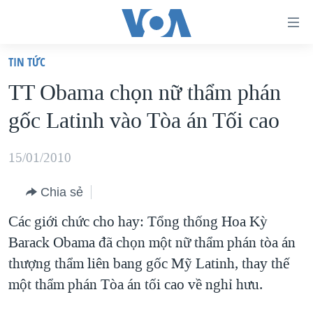
Đường
dẫn
TIN TỨC
truy
TRANG CHỦ
TT Obama chọn nữ thẩm phán
cập
VIỆT NAM
gốc Latinh vào Tòa án Tối cao
Tới
HOA KỲ
nội
BIỂN ĐÔNG
15/01/2010
dung
THẾ GIỚI
chính
Chia sẻ
BLOG
Tới
Các giới chức cho hay: Tổng thống Hoa Kỳ
điều
DIỄN ĐÀN
Barack Obama đã chọn một nữ thẩm phán tòa án
hướng
MỤC
thượng thẩm liên bang gốc Mỹ Latinh, thay thế
chính
CHUYÊN ĐỀ
TỰ DO BÁO CHÍ
một thẩm phán Tòa án tối cao về nghỉ hưu.
Đi
HỌC TIẾNG ANH
VẠCH TRẦN TIN GIẢ
CHIẾN TRANH THƯƠNG MẠI CỦA MỸ: QUÁ KHỨ VÀ HIỆN
tới