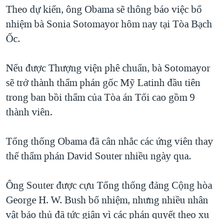
TẠI
Theo dự kiến, ông Obama sẽ thông báo việc bổ
VIDEO
"Tìm"
NGƯỜI VIỆT HẢI NGOẠI
HÀNH TRÌNH BẦU CỬ 2024
nhiệm bà Sonia Sotomayor hôm nay tại Tòa Bạch
NGHE
ĐỜI SỐNG
Ốc.
MỘT NĂM CHIẾN TRANH TẠI DẢI GAZA
KINH TẾ
MẠNG XÃ HỘI
GIẢI MÃ VÀNH ĐAI & CON ĐƯỜNG
KHOA HỌC
Nếu được Thượng viện phê chuẩn, bà Sotomayor
NGÀY TỊ NẠN THẾ GIỚI
sẽ trở thành thẩm phán gốc Mỹ Latinh đầu tiên
SỨC KHOẺ
TRỊNH VĨNH BÌNH - NGƯỜI HẠ 'BÊN THẮNG CUỘC'
trong ban bồi thẩm của Tòa án Tối cao gồm 9
Ngôn ngữ khác
VĂN HOÁ
GROUND ZERO – XƯA VÀ NAY
thành viên.
THỂ THAO
CHI PHÍ CHIẾN TRANH AFGHANISTAN
GIÁO DỤC
Tổng thống Obama đã cân nhắc các ứng viên thay
CÁC GIÁ TRỊ CỘNG HÒA Ở VIỆT NAM
thế thẩm phán David Souter nhiều ngày qua.
THƯỢNG ĐỈNH TRUMP-KIM TẠI VIỆT NAM
TRỊNH VĨNH BÌNH VS. CHÍNH PHỦ VIỆT NAM
Ông Souter được cựu Tổng thống đảng Cộng hòa
NGƯ DÂN VIỆT VÀ LÀN SÓNG TRỘM HẢI SÂM
George H. W. Bush bổ nhiệm, nhưng nhiều nhân
vật bảo thủ đã tức giận vì các phán quyết theo xu
BÊN KIA QUỐC LỘ: TIẾNG VỌNG TỪ NÔNG THÔN MỸ