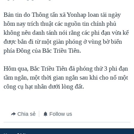
TẠI
VIDEO
"Tìm"
NGƯỜI VIỆT HẢI NGOẠI
HÀNH TRÌNH BẦU CỬ 2024
Bản tin do Thông tấn xã Yonhap loan tải ngày
NGHE
ĐỜI SỐNG
hôm nay trích thuật các nguồn tin chính phủ
MỘT NĂM CHIẾN TRANH TẠI DẢI GAZA
KINH TẾ
không nêu danh tánh nói rằng các phi đạn vừa kể
MẠNG XÃ HỘI
GIẢI MÃ VÀNH ĐAI & CON ĐƯỜNG
KHOA HỌC
được bắn đi từ một giàn phóng ở vùng bờ biển
NGÀY TỊ NẠN THẾ GIỚI
phía Đông của Bắc Triều Tiên.
SỨC KHOẺ
TRỊNH VĨNH BÌNH - NGƯỜI HẠ 'BÊN THẮNG CUỘC'
Ngôn ngữ khác
VĂN HOÁ
GROUND ZERO – XƯA VÀ NAY
Hôm qua, Bắc Triều Tiên đã phóng thử 3 phi đạn
THỂ THAO
tầm ngắn, một thời gian ngắn sau khi cho nổ một
CHI PHÍ CHIẾN TRANH AFGHANISTAN
GIÁO DỤC
công cụ hạt nhân dưới lòng đất.
CÁC GIÁ TRỊ CỘNG HÒA Ở VIỆT NAM
THƯỢNG ĐỈNH TRUMP-KIM TẠI VIỆT NAM
TRỊNH VĨNH BÌNH VS. CHÍNH PHỦ VIỆT NAM
Chia sẻ
Follow us
NGƯ DÂN VIỆT VÀ LÀN SÓNG TRỘM HẢI SÂM
BÊN KIA QUỐC LỘ: TIẾNG VỌNG TỪ NÔNG THÔN MỸ