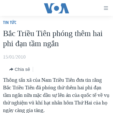
Đường
dẫn
TIN TỨC
truy
TRANG CHỦ
Bắc Triều Tiên phóng thêm hai
cập
VIỆT NAM
phi đạn tầm ngắn
Tới
HOA KỲ
nội
BIỂN ĐÔNG
15/01/2010
dung
THẾ GIỚI
chính
Chia sẻ
BLOG
Tới
Thông tấn xã của Nam Triều Tiên đưa tin rằng
điều
DIỄN ĐÀN
Bắc Triều Tiên đã phóng thử thêm hai phi đạn
hướng
MỤC
tầm ngắn nữa mặc dầu sự lên án của quốc tế về vụ
chính
CHUYÊN ĐỀ
TỰ DO BÁO CHÍ
thử nghiệm vũ khí hạt nhân hôm Thứ Hai của họ
Đi
HỌC TIẾNG ANH
ngày càng gia tăng.
VẠCH TRẦN TIN GIẢ
CHIẾN TRANH THƯƠNG MẠI CỦA MỸ: QUÁ KHỨ VÀ HIỆN
tới