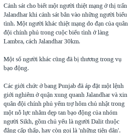
TẠI
Cảnh sát cho biết một người thiệt mạng ở thị trấn
VIDEO
"Tìm"
NGƯỜI VIỆT HẢI NGOẠI
HÀNH TRÌNH BẦU CỬ 2024
Jalandhar khi cảnh sát bắn vào những người biểu
NGHE
ĐỜI SỐNG
tình. Một người khác thiệt mạng do đạn của quân
MỘT NĂM CHIẾN TRANH TẠI DẢI GAZA
KINH TẾ
đội chính phủ trong cuộc biểu tình ở làng
MẠNG XÃ HỘI
GIẢI MÃ VÀNH ĐAI & CON ĐƯỜNG
KHOA HỌC
Lambra, cách Jalandhar 30km.
NGÀY TỊ NẠN THẾ GIỚI
SỨC KHOẺ
TRỊNH VĨNH BÌNH - NGƯỜI HẠ 'BÊN THẮNG CUỘC'
Một số người khác cũng đã bị thương trong vụ
Ngôn ngữ khác
VĂN HOÁ
GROUND ZERO – XƯA VÀ NAY
bạo động.
THỂ THAO
CHI PHÍ CHIẾN TRANH AFGHANISTAN
GIÁO DỤC
Các giới chức ở bang Punjab đã áp đặt một lệnh
CÁC GIÁ TRỊ CỘNG HÒA Ở VIỆT NAM
giới nghiêm ở quận xung quanh Jalandhar và xin
THƯỢNG ĐỈNH TRUMP-KIM TẠI VIỆT NAM
quân đội chính phủ yểm trợ hôm chủ nhật trong
TRỊNH VĨNH BÌNH VS. CHÍNH PHỦ VIỆT NAM
một nỗ lực nhằm dẹp tan bạo động của nhóm
NGƯ DÂN VIỆT VÀ LÀN SÓNG TRỘM HẢI SÂM
người Sikh, gồm chủ yếu là người Dalit thuộc
đẳng cấp thấp, hay còn gọi là 'những tiện dân'.
BÊN KIA QUỐC LỘ: TIẾNG VỌNG TỪ NÔNG THÔN MỸ