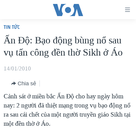
Đường
dẫn
TIN TỨC
truy
TRANG CHỦ
Ấn Ðộ: Bạo động bùng nổ sau
cập
VIỆT NAM
vụ tấn công đền thờ Sikh ở Áo
Tới
HOA KỲ
nội
BIỂN ĐÔNG
14/01/2010
dung
THẾ GIỚI
chính
Chia sẻ
BLOG
Tới
Cảnh sát ở miền bắc Ấn Độ cho hay ngày hôm
điều
DIỄN ĐÀN
nay: 2 người đã thiệt mạng trong vụ bạo động nổ
hướng
MỤC
ra sau cái chết của một người truyền giáo Sikh tại
chính
CHUYÊN ĐỀ
TỰ DO BÁO CHÍ
một đền thờ ở Áo.
Đi
HỌC TIẾNG ANH
VẠCH TRẦN TIN GIẢ
CHIẾN TRANH THƯƠNG MẠI CỦA MỸ: QUÁ KHỨ VÀ HIỆN
tới