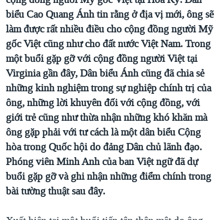
TẠI
VIDEO
"Tìm"
NGƯỜI VIỆT HẢI NGOẠI
biểu Cao Quang Ánh tin rằng ở địa vị mới, ông sẽ
HÀNH TRÌNH BẦU CỬ 2024
NGHE
làm được rất nhiều điều cho cộng đồng người Mỹ
ĐỜI SỐNG
MỘT NĂM CHIẾN TRANH TẠI DẢI GAZA
gốc Việt cũng như cho đất nước Việt Nam. Trong
KINH TẾ
MẠNG XÃ HỘI
một buổi gặp gỡ với cộng đồng người Việt tại
GIẢI MÃ VÀNH ĐAI & CON ĐƯỜNG
KHOA HỌC
Virginia gần đây, Dân biểu Ánh cũng đã chia sẻ
NGÀY TỊ NẠN THẾ GIỚI
SỨC KHOẺ
những kinh nghiệm trong sự nghiệp chính trị của
TRỊNH VĨNH BÌNH - NGƯỜI HẠ 'BÊN THẮNG CUỘC'
Ngôn ngữ khác
VĂN HOÁ
ông, những lời khuyên đối với cộng đồng, với
GROUND ZERO – XƯA VÀ NAY
giới trẻ cũng như thừa nhận những khó khăn mà
THỂ THAO
CHI PHÍ CHIẾN TRANH AFGHANISTAN
ông gặp phải với tư cách là một dân biểu Cộng
GIÁO DỤC
hòa trong Quốc hội do đảng Dân chủ lãnh đạo.
CÁC GIÁ TRỊ CỘNG HÒA Ở VIỆT NAM
Phóng viên Minh Anh của ban Việt ngữ đã dự
THƯỢNG ĐỈNH TRUMP-KIM TẠI VIỆT NAM
buổi gặp gỡ và ghi nhận những điểm chính trong
TRỊNH VĨNH BÌNH VS. CHÍNH PHỦ VIỆT NAM
bài tường thuật sau đây.
NGƯ DÂN VIỆT VÀ LÀN SÓNG TRỘM HẢI SÂM
BÊN KIA QUỐC LỘ: TIẾNG VỌNG TỪ NÔNG THÔN MỸ