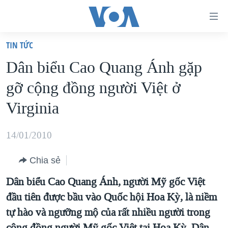
Đường
dẫn
TIN TỨC
truy
TRANG CHỦ
Dân biểu Cao Quang Ánh gặp
cập
VIỆT NAM
gỡ cộng đồng người Việt ở
Tới
HOA KỲ
nội
Virginia
BIỂN ĐÔNG
dung
THẾ GIỚI
chính
14/01/2010
BLOG
Tới
Chia sẻ
điều
DIỄN ĐÀN
hướng
Dân biểu Cao Quang Ánh, người Mỹ gốc Việt
MỤC
chính
đầu tiên được bầu vào Quốc hội Hoa Kỳ, là niềm
CHUYÊN ĐỀ
TỰ DO BÁO CHÍ
Đi
tự hào và ngưỡng mộ của rất nhiều người trong
HỌC TIẾNG ANH
VẠCH TRẦN TIN GIẢ
CHIẾN TRANH THƯƠNG MẠI CỦA MỸ: QUÁ KHỨ VÀ HIỆN
tới
cộng đồng người Mỹ gốc Việt tại Hoa Kỳ. Dân