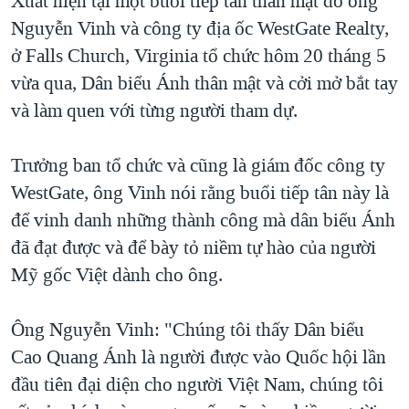
Xuất hiện tại một buổi tiếp tân thân mật do ông
Nguyễn Vinh và công ty địa ốc WestGate Realty,
QUAN HỆ VIỆT MỸ
ở Falls Church, Virginia tổ chức hôm 20 tháng 5
vừa qua, Dân biểu Ánh thân mật và cởi mở bắt tay
và làm quen với từng người tham dự.
Trưởng ban tổ chức và cũng là giám đốc công ty
WestGate, ông Vinh nói rằng buổi tiếp tân này là
để vinh danh những thành công mà dân biểu Ánh
đã đạt được và để bày tỏ niềm tự hào của người
Mỹ gốc Việt dành cho ông.
Ông Nguyễn Vinh: "Chúng tôi thấy Dân biểu
Cao Quang Ánh là người được vào Quốc hội lần
đầu tiên đại diện cho người Việt Nam, chúng tôi