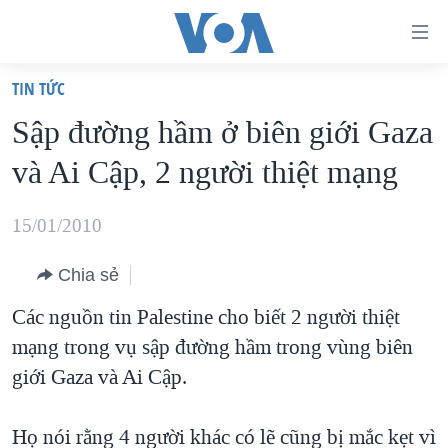
Đường
dẫn
TIN TỨC
truy
TRANG CHỦ
Sập đường hầm ở biên giới Gaza
cập
VIỆT NAM
và Ai Cập, 2 người thiệt mạng
Tới
HOA KỲ
nội
BIỂN ĐÔNG
15/01/2010
dung
THẾ GIỚI
chính
Chia sẻ
BLOG
Tới
Các nguồn tin Palestine cho biết 2 người thiệt
điều
DIỄN ĐÀN
mạng trong vụ sập đường hầm trong vùng biên
hướng
MỤC
giới Gaza và Ai Cập.
chính
CHUYÊN ĐỀ
TỰ DO BÁO CHÍ
Đi
HỌC TIẾNG ANH
Họ nói rằng 4 người khác có lẽ cũng bị mắc kẹt vì
VẠCH TRẦN TIN GIẢ
CHIẾN TRANH THƯƠNG MẠI CỦA MỸ: QUÁ KHỨ VÀ HIỆN
tới