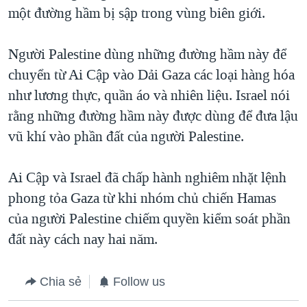
TẠI
một đường hầm bị sập trong vùng biên giới.
VIDEO
"Tìm"
NGƯỜI VIỆT HẢI NGOẠI
HÀNH TRÌNH BẦU CỬ 2024
NGHE
ĐỜI SỐNG
Người Palestine dùng những đường hầm này để
MỘT NĂM CHIẾN TRANH TẠI DẢI GAZA
KINH TẾ
chuyển từ Ai Cập vào Dải Gaza các loại hàng hóa
MẠNG XÃ HỘI
GIẢI MÃ VÀNH ĐAI & CON ĐƯỜNG
KHOA HỌC
như lương thực, quần áo và nhiên liệu. Israel nói
NGÀY TỊ NẠN THẾ GIỚI
rằng những đường hầm này được dùng để đưa lậu
SỨC KHOẺ
TRỊNH VĨNH BÌNH - NGƯỜI HẠ 'BÊN THẮNG CUỘC'
vũ khí vào phần đất của người Palestine.
Ngôn ngữ khác
VĂN HOÁ
GROUND ZERO – XƯA VÀ NAY
THỂ THAO
Ai Cập và Israel đã chấp hành nghiêm nhặt lệnh
CHI PHÍ CHIẾN TRANH AFGHANISTAN
GIÁO DỤC
phong tỏa Gaza từ khi nhóm chủ chiến Hamas
CÁC GIÁ TRỊ CỘNG HÒA Ở VIỆT NAM
của người Palestine chiếm quyền kiểm soát phần
THƯỢNG ĐỈNH TRUMP-KIM TẠI VIỆT NAM
đất này cách nay hai năm.
TRỊNH VĨNH BÌNH VS. CHÍNH PHỦ VIỆT NAM
NGƯ DÂN VIỆT VÀ LÀN SÓNG TRỘM HẢI SÂM
Chia sẻ
Follow us
BÊN KIA QUỐC LỘ: TIẾNG VỌNG TỪ NÔNG THÔN MỸ