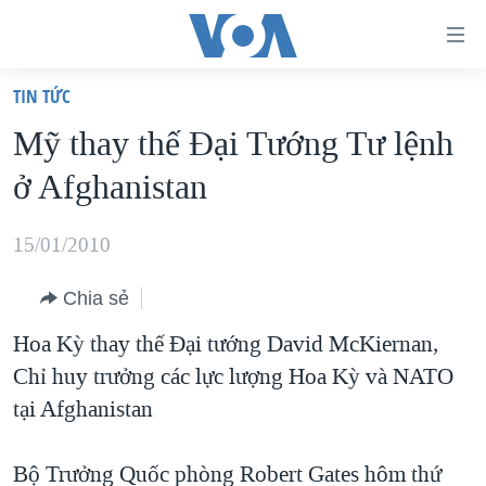
Đường
dẫn
TIN TỨC
truy
TRANG CHỦ
Mỹ thay thế Ðại Tướng Tư lệnh
cập
VIỆT NAM
ở Afghanistan
Tới
HOA KỲ
nội
BIỂN ĐÔNG
15/01/2010
dung
THẾ GIỚI
chính
Chia sẻ
BLOG
Tới
Hoa Kỳ thay thế Ðại tướng David McKiernan,
điều
DIỄN ĐÀN
Chỉ huy trưởng các lực lượng Hoa Kỳ và NATO
hướng
MỤC
tại Afghanistan
chính
CHUYÊN ĐỀ
TỰ DO BÁO CHÍ
Đi
HỌC TIẾNG ANH
Bộ Trưởng Quốc phòng Robert Gates hôm thứ
VẠCH TRẦN TIN GIẢ
CHIẾN TRANH THƯƠNG MẠI CỦA MỸ: QUÁ KHỨ VÀ HIỆN
tới