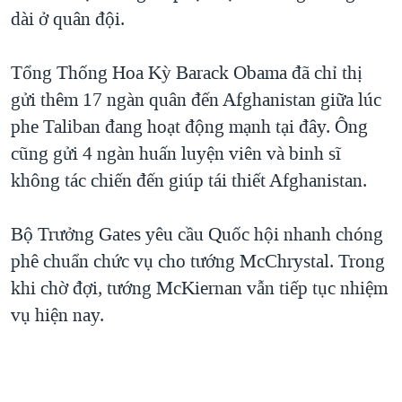
dài ở quân đội.
QUAN HỆ VIỆT MỸ
Tổng Thống Hoa Kỳ Barack Obama đã chỉ thị
gửi thêm 17 ngàn quân đến Afghanistan giữa lúc
phe Taliban đang hoạt động mạnh tại đây. Ông
cũng gửi 4 ngàn huấn luyện viên và binh sĩ
không tác chiến đến giúp tái thiết Afghanistan.
Bộ Trưởng Gates yêu cầu Quốc hội nhanh chóng
phê chuẩn chức vụ cho tướng McChrystal. Trong
khi chờ đợi, tướng McKiernan vẫn tiếp tục nhiệm
vụ hiện nay.