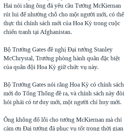
TẠI
Hai nói rằng ông đã yêu cầu Tướng McKiernan
VIDEO
"Tìm"
NGƯỜI VIỆT HẢI NGOẠI
HÀNH TRÌNH BẦU CỬ 2024
rút lui để nhường chỗ cho một người mới, có thể
NGHE
ĐỜI SỐNG
thực thi chính sách mới của Hoa Kỳ trong cuộc
MỘT NĂM CHIẾN TRANH TẠI DẢI GAZA
KINH TẾ
chiến tranh tại Afghanistan.
MẠNG XÃ HỘI
GIẢI MÃ VÀNH ĐAI & CON ĐƯỜNG
KHOA HỌC
NGÀY TỊ NẠN THẾ GIỚI
Bộ Trưởng Gates đề nghị Đại tướng Stanley
SỨC KHOẺ
TRỊNH VĨNH BÌNH - NGƯỜI HẠ 'BÊN THẮNG CUỘC'
McChrystal, Trưởng phòng hành quân đặc biệt
Ngôn ngữ khác
VĂN HOÁ
GROUND ZERO – XƯA VÀ NAY
của quân đội Hoa Kỳ giữ chức vụ này.
THỂ THAO
CHI PHÍ CHIẾN TRANH AFGHANISTAN
GIÁO DỤC
Bộ Trưởng Gates nói rằng Hoa Kỳ có chính sách
CÁC GIÁ TRỊ CỘNG HÒA Ở VIỆT NAM
mới do Tổng Thống đề ra, và chính sách này đòi
THƯỢNG ĐỈNH TRUMP-KIM TẠI VIỆT NAM
hỏi phải có tư duy mới, một người chỉ huy mới.
TRỊNH VĨNH BÌNH VS. CHÍNH PHỦ VIỆT NAM
NGƯ DÂN VIỆT VÀ LÀN SÓNG TRỘM HẢI SÂM
Ông không đổ lỗi cho tướng McKiernan mà chỉ
cảm ơn Ðại tướng đã phục vụ tốt trong thời gian
BÊN KIA QUỐC LỘ: TIẾNG VỌNG TỪ NÔNG THÔN MỸ