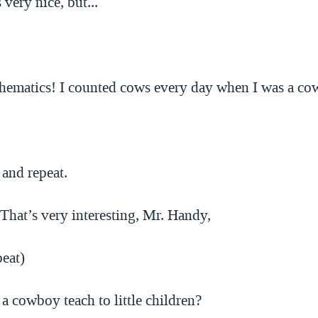
 very nice, but...
hematics! I counted cows every day when I was a c
 and repeat.
That’s very interesting, Mr. Handy,
peat)
a cowboy teach to little children?