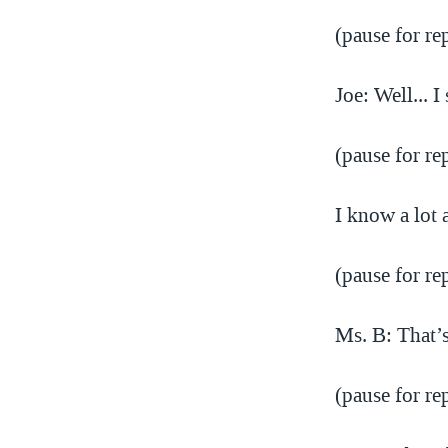
(pause for re
Joe: Well... I
(pause for re
I know a lot 
(pause for re
Ms. B: That’s
(pause for re