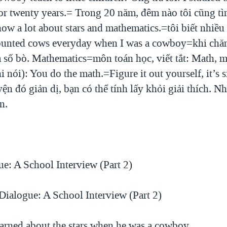
for twenty years.= Trong 20 năm, đêm nào tôi cũng tì
now a lot about stars and mathematics.=tôi biết nhiều 
counted cows everyday when I was a cowboy=khi chă
m số bò. Mathematics=môn toán học, viết tắt: Math, 
 nói): You do the math.=Figure it out yourself, it’s 
 đó giản dị, bạn có thể tính lấy khỏi giải thích. Nh
n.
ue: A School Interview (Part 2)
Dialogue: A School Interview (Part 2)
arned about the stars when he was a cowboy.