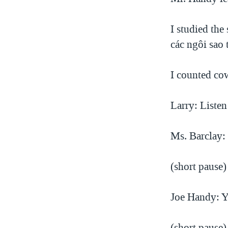
VIỆT NAM
I studied the
NGƯ DÂN VIỆT VÀ LÀN SÓNG
TRỘM HẢI SÂM
các ngôi sao
BÊN KIA QUỐC LỘ: TIẾNG VỌNG
TỪ NÔNG THÔN MỸ
I counted co
QUAN HỆ VIỆT MỸ
Larry: Listen
Ms. Barclay: 
(short pause)
Joe Handy: Ye
(short pause)