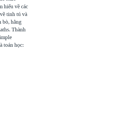
m hiểu về các
về tinh tú và
n bò, hằng
maths. Thành
simple
à toán học: