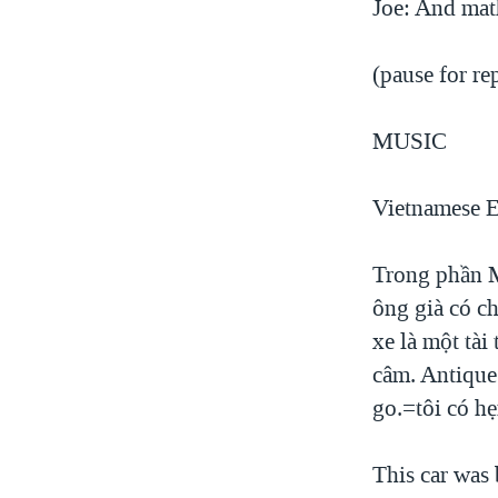
Joe: And mat
(pause for re
MUSIC
Vietnamese E
Trong phần M
ông già có ch
xe là một tài
câm. Antique 
go.=tôi có hẹ
This car was 