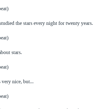
peat)
 studied the stars every night for twenty years.
peat)
about stars.
peat)
 very nice, but...
peat)