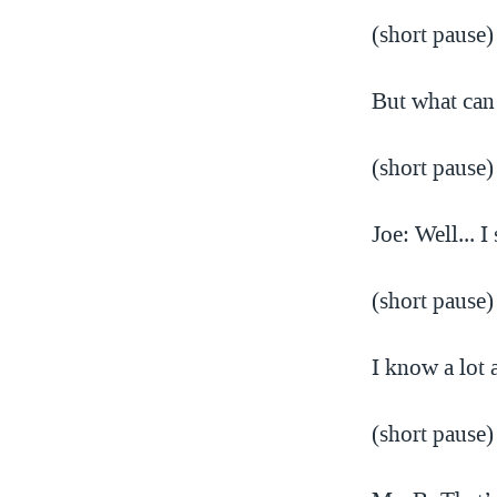
(short pause)
But what can 
(short pause)
Joe: Well... I
(short pause)
I know a lot 
(short pause)