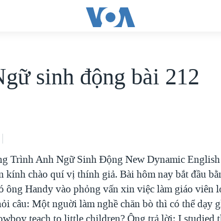
gữ sinh động bài 212
ng Trình Anh Ngữ Sinh Ðộng New Dynamic English 
 kính chào quí vị thính giả. Bài hôm nay bắt đầu b
đó ông Handy vào phỏng vấn xin việc làm giáo viên l
ỏi câu: Một nguời làm nghề chăn bò thì có thể dạy g
wboy teach to little children? Ông trả lời: I studied t