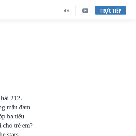
TRỰC TIẾP
bài 212.
ằng mẩu đàm
ớp ba tiểu
ì cho trẻ em?
he stars