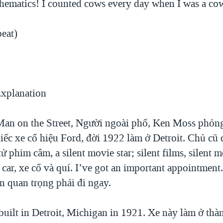
hematics! I counted cows every day when I was a c
peat)
xplanation
an on the Street, Người ngoài phố, Ken Moss phỏn
iếc xe cổ hiệu Ford, đời 1922 làm ở Detroit. Chủ cũ 
 tử phim câm, a silent movie star; silent films, silent 
car, xe cổ và quí. I’ve got an important appointment.
n quan trọng phải đi ngay.
built in Detroit, Michigan in 1921. Xe này làm ở th