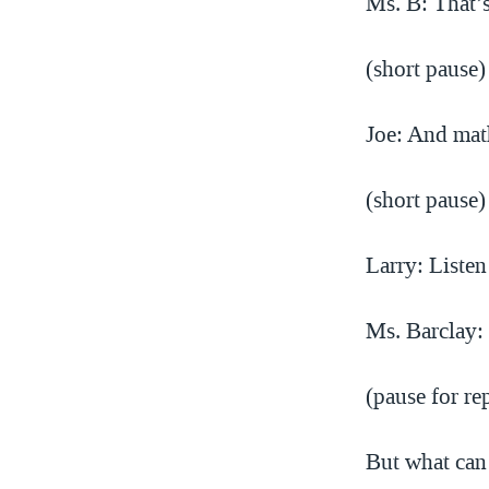
Ms. B: That’s
(short pause)
Joe: And mat
(short pause)
Larry: Listen
Ms. Barclay: 
(pause for re
But what can 