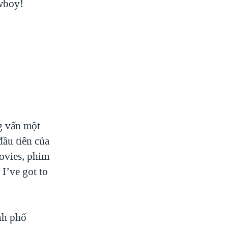
owboy!
g vấn một
đầu tiên của
movies, phim
 I’ve got to
ành phố