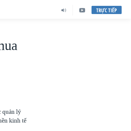
TRỰC TIẾP
mua
c quản lý
nền kinh tế