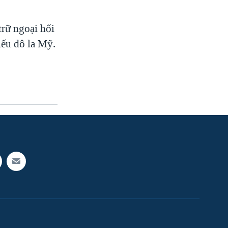
rữ ngoại hối
iếu đô la Mỹ.