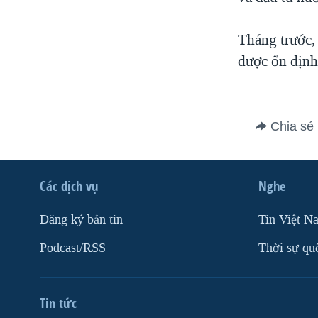
VIỆT NAM
Tháng trước,
NGƯ DÂN VIỆT VÀ LÀN SÓNG
TRỘM HẢI SÂM
được ổn định
BÊN KIA QUỐC LỘ: TIẾNG VỌNG
TỪ NÔNG THÔN MỸ
QUAN HỆ VIỆT MỸ
Chia sẻ
Các dịch vụ
Nghe
Ðăng ký bản tin
Tin Việt N
Podcast/RSS
Thời sự qu
Tin tức