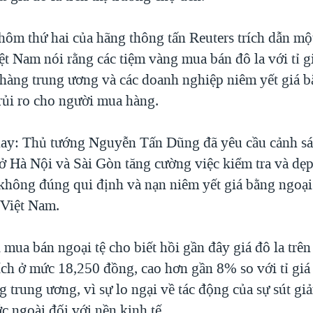
hôm thứ hai của hãng thông tấn Reuters trích dẫn một
t Nam nói rằng các tiệm vàng mua bán đô la với tỉ gi
 hàng trung ương và các doanh nghiệp niêm yết giá 
 rủi ro cho người mua hàng.
hay: Thủ tướng Nguyễn Tấn Dũng đã yêu cầu cảnh sát
ở Hà Nội và Sài Gòn tăng cường việc kiểm tra và dẹ
không đúng qui định và nạn niêm yết giá bằng ngoại 
 Việt Nam.
ua bán ngoại tệ cho biết hồi gần đây giá đô la trên
ích ở mức 18,250 đồng, cao hơn gần 8% so với tỉ giá
 trung ương, vì sự lo ngại về tác động của sự sút g
c ngoài đối với nền kinh tế.