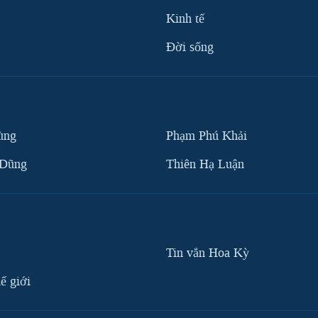
Kinh tế
Ðời sống
ùng
Phạm Phú Khải
 Dũng
Thiên Hạ Luận
Tin vắn Hoa Kỳ
ế giới