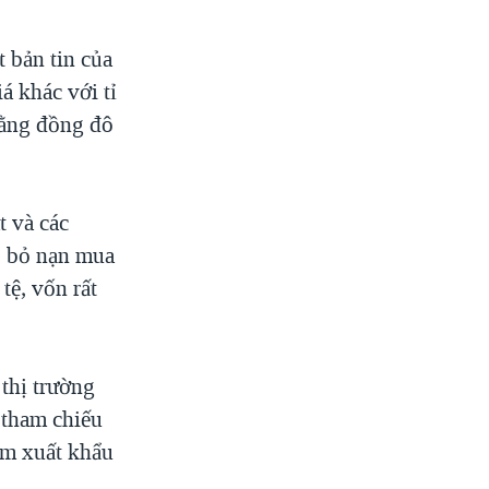
 bản tin của
á khác với tỉ
bằng đồng đô
 và các
p bỏ nạn mua
tệ, vốn rất
 thị trường
 tham chiếu
iảm xuất khẩu