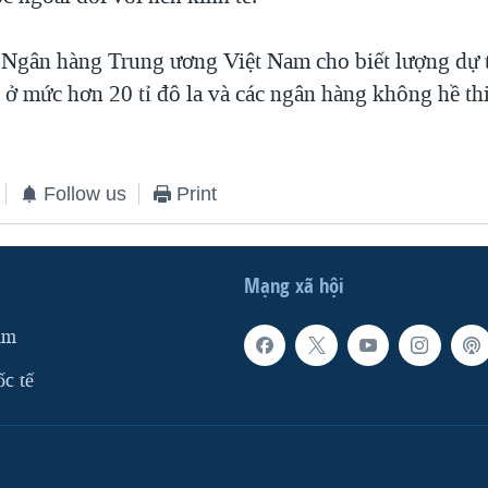
 Ngân hàng Trung ương Việt Nam cho biết lượng dự t
 ở mức hơn 20 tỉ đô la và các ngân hàng không hề th
Follow us
Print
Mạng xã hội
am
ốc tế