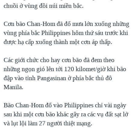
TẠI
chuồi ở vùng đồi núi miền bắc.
VIDEO
"Tìm"
NGƯỜI VIỆT HẢI NGOẠI
HÀNH TRÌNH BẦU CỬ 2024
NGHE
ĐỜI SỐNG
Cơn bão Chan-Hom đã đổ mưa lớn xuống những
MỘT NĂM CHIẾN TRANH TẠI DẢI GAZA
KINH TẾ
vùng phía bắc Philippines hôm thứ sáu trước khi
MẠNG XÃ HỘI
GIẢI MÃ VÀNH ĐAI & CON ĐƯỜNG
KHOA HỌC
được hạ cấp xuống thành một cơn áp thấp.
NGÀY TỊ NẠN THẾ GIỚI
SỨC KHOẺ
TRỊNH VĨNH BÌNH - NGƯỜI HẠ 'BÊN THẮNG CUỘC'
Các giới chức cho hay cơn bão đã đem theo
Ngôn ngữ khác
VĂN HOÁ
GROUND ZERO – XƯA VÀ NAY
những ngọn gió lên tới 120 kilomet/giờ khi bão
THỂ THAO
đập vào tỉnh Pangasinan ở phía bắc thủ đô
CHI PHÍ CHIẾN TRANH AFGHANISTAN
GIÁO DỤC
Manila.
CÁC GIÁ TRỊ CỘNG HÒA Ở VIỆT NAM
THƯỢNG ĐỈNH TRUMP-KIM TẠI VIỆT NAM
Bão Chan-Hom đổ vào Philippines chỉ vài ngày
TRỊNH VĨNH BÌNH VS. CHÍNH PHỦ VIỆT NAM
sau khi một cơn bão khác gây ra các vụ đất sạt lở
NGƯ DÂN VIỆT VÀ LÀN SÓNG TRỘM HẢI SÂM
và lụt lội làm 27 người thiệt mạng.
BÊN KIA QUỐC LỘ: TIẾNG VỌNG TỪ NÔNG THÔN MỸ