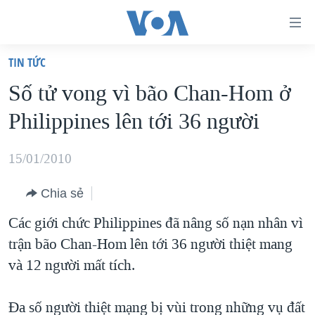
Đường
dẫn
TIN TỨC
truy
TRANG CHỦ
Số tử vong vì bão Chan-Hom ở
cập
VIỆT NAM
Philippines lên tới 36 người
Tới
HOA KỲ
nội
BIỂN ĐÔNG
15/01/2010
dung
THẾ GIỚI
chính
Chia sẻ
BLOG
Tới
Các giới chức Philippines đã nâng số nạn nhân vì
điều
DIỄN ĐÀN
trận bão Chan-Hom lên tới 36 người thiệt mang
hướng
MỤC
và 12 người mất tích.
chính
CHUYÊN ĐỀ
TỰ DO BÁO CHÍ
Đi
HỌC TIẾNG ANH
Đa số người thiệt mạng bị vùi trong những vụ đất
VẠCH TRẦN TIN GIẢ
CHIẾN TRANH THƯƠNG MẠI CỦA MỸ: QUÁ KHỨ VÀ HIỆN
tới