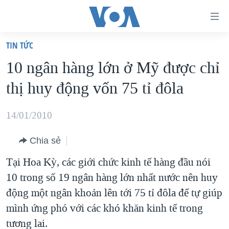
Đường
dẫn
TIN TỨC
truy
TRANG CHỦ
10 ngân hàng lớn ở Mỹ được chỉ
cập
VIỆT NAM
thị huy động vốn 75 tỉ đôla
Tới
HOA KỲ
nội
BIỂN ĐÔNG
14/01/2010
dung
THẾ GIỚI
chính
Chia sẻ
BLOG
Tới
Tại Hoa Kỳ, các giới chức kinh tế hàng đầu nói
điều
DIỄN ĐÀN
10 trong số 19 ngân hàng lớn nhất nước nên huy
hướng
MỤC
động một ngân khoản lên tới 75 tỉ đôla để tự giúp
chính
CHUYÊN ĐỀ
TỰ DO BÁO CHÍ
mình ứng phó với các khó khăn kinh tế trong
Đi
HỌC TIẾNG ANH
tương lai.
VẠCH TRẦN TIN GIẢ
CHIẾN TRANH THƯƠNG MẠI CỦA MỸ: QUÁ KHỨ VÀ HIỆN
tới