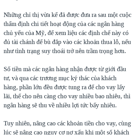
TẠI
VIDEO
"Tìm"
NGƯỜI VIỆT HẢI NGOẠI
HÀNH TRÌNH BẦU CỬ 2024
Những chỉ thị vừa kể đã được đưa ra sau một cuộc
NGHE
ĐỜI SỐNG
thẩm định chi tiết hoạt động của các ngân hàng
MỘT NĂM CHIẾN TRANH TẠI DẢI GAZA
KINH TẾ
chủ yếu của Mỹ, để xem liệu các định chế này có
MẠNG XÃ HỘI
GIẢI MÃ VÀNH ĐAI & CON ĐƯỜNG
KHOA HỌC
đủ tài chánh để bù đắp vào các khoản thua lỗ, nếu
NGÀY TỊ NẠN THẾ GIỚI
như tình trạng suy thoái trở nên trầm trọng hơn.
SỨC KHOẺ
TRỊNH VĨNH BÌNH - NGƯỜI HẠ 'BÊN THẮNG CUỘC'
Ngôn ngữ khác
VĂN HOÁ
GROUND ZERO – XƯA VÀ NAY
Số tiền mà các ngân hàng nhận được từ giới đầu
THỂ THAO
tư, và qua các trương mục ký thác của khách
CHI PHÍ CHIẾN TRANH AFGHANISTAN
GIÁO DỤC
hàng, phần lớn đều được tung ra để cho vay lấy
CÁC GIÁ TRỊ CỘNG HÒA Ở VIỆT NAM
lãi, thế cho nên càng cho vay nhiều bao nhiêu, thì
THƯỢNG ĐỈNH TRUMP-KIM TẠI VIỆT NAM
ngân hàng sẽ thu về nhiều lợi tức bấy nhiêu.
TRỊNH VĨNH BÌNH VS. CHÍNH PHỦ VIỆT NAM
NGƯ DÂN VIỆT VÀ LÀN SÓNG TRỘM HẢI SÂM
Tuy nhiên, nâng cao các khoản tiền cho vay, cùng
lúc sẽ nâng cao nguy cơ nợ xấu khi một số khách
BÊN KIA QUỐC LỘ: TIẾNG VỌNG TỪ NÔNG THÔN MỸ