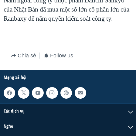
Năm ngoái công ty dược phẩm Daiichi Sankyo
của Nhật Bản đã mua một số lớn cổ phần lớn của
QUAN HỆ VIỆT MỸ
Ranbaxy để nắm quyền kiểm soát công ty.
Chia sẻ
Follow us
Mạng xã hội
Các dịch vụ
Nghe