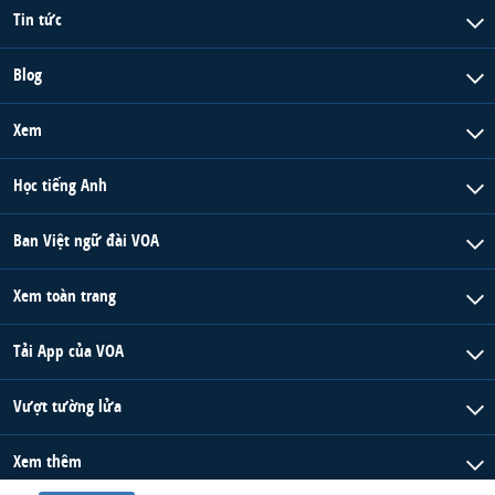
Tin tức
Blog
Xem
Học tiếng Anh
Ban Việt ngữ đài VOA
Xem toàn trang
Tải App của VOA
Vượt tường lửa
Xem thêm