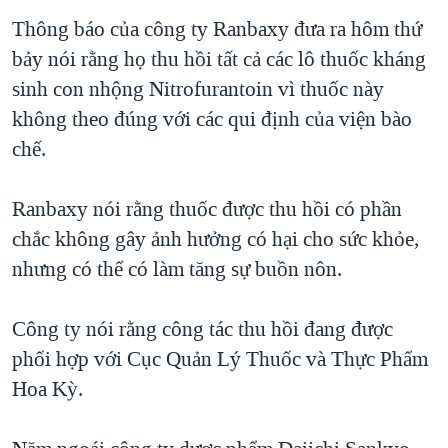
TẠI
VIDEO
"Tìm"
NGƯỜI VIỆT HẢI NGOẠI
Thông báo của công ty Ranbaxy đưa ra hôm thứ
HÀNH TRÌNH BẦU CỬ 2024
NGHE
bảy nói rằng họ thu hồi tất cả các lô thuốc kháng
ĐỜI SỐNG
MỘT NĂM CHIẾN TRANH TẠI DẢI GAZA
sinh con nhộng Nitrofurantoin vì thuốc này
KINH TẾ
MẠNG XÃ HỘI
không theo đúng với các qui định của viện bào
GIẢI MÃ VÀNH ĐAI & CON ĐƯỜNG
KHOA HỌC
chế.
NGÀY TỊ NẠN THẾ GIỚI
SỨC KHOẺ
TRỊNH VĨNH BÌNH - NGƯỜI HẠ 'BÊN THẮNG CUỘC'
Ngôn ngữ khác
VĂN HOÁ
Ranbaxy nói rằng thuốc được thu hồi có phần
GROUND ZERO – XƯA VÀ NAY
chắc không gây ảnh hưởng có hại cho sức khỏe,
THỂ THAO
CHI PHÍ CHIẾN TRANH AFGHANISTAN
nhưng có thể có làm tăng sự buồn nôn.
GIÁO DỤC
CÁC GIÁ TRỊ CỘNG HÒA Ở VIỆT NAM
Công ty nói rằng công tác thu hồi đang được
THƯỢNG ĐỈNH TRUMP-KIM TẠI VIỆT NAM
phối hợp với Cục Quản Lý Thuốc và Thực Phẩm
TRỊNH VĨNH BÌNH VS. CHÍNH PHỦ VIỆT NAM
Hoa Kỳ.
NGƯ DÂN VIỆT VÀ LÀN SÓNG TRỘM HẢI SÂM
BÊN KIA QUỐC LỘ: TIẾNG VỌNG TỪ NÔNG THÔN MỸ