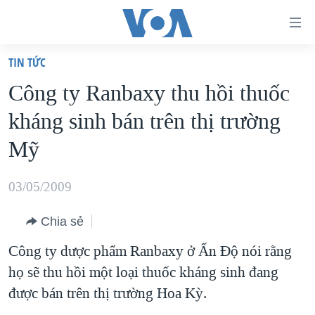
Đường
dẫn
TIN TỨC
truy
TRANG CHỦ
Công ty Ranbaxy thu hồi thuốc
cập
VIỆT NAM
kháng sinh bán trên thị trường
Tới
HOA KỲ
nội
Mỹ
BIỂN ĐÔNG
dung
THẾ GIỚI
chính
03/05/2009
BLOG
Tới
Chia sẻ
điều
DIỄN ĐÀN
hướng
Công ty dược phẩm Ranbaxy ở Ấn Độ nói rằng
MỤC
chính
họ sẽ thu hồi một loại thuốc kháng sinh đang
CHUYÊN ĐỀ
TỰ DO BÁO CHÍ
Đi
được bán trên thị trường Hoa Kỳ.
HỌC TIẾNG ANH
VẠCH TRẦN TIN GIẢ
CHIẾN TRANH THƯƠNG MẠI CỦA MỸ: QUÁ KHỨ VÀ HIỆN
tới