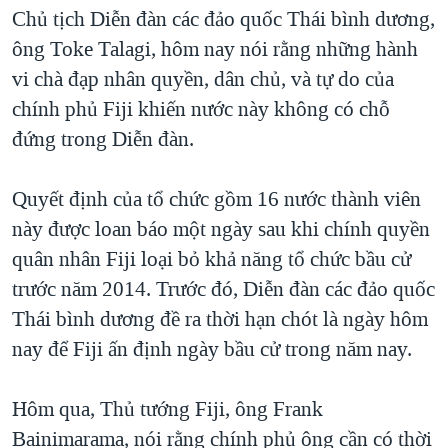
TẠI
Chủ tịch Diễn đàn các đảo quốc Thái bình dương,
VIDEO
"Tìm"
NGƯỜI VIỆT HẢI NGOẠI
HÀNH TRÌNH BẦU CỬ 2024
ông Toke Talagi, hôm nay nói rằng những hành
NGHE
ĐỜI SỐNG
vi chà đạp nhân quyền, dân chủ, và tự do của
MỘT NĂM CHIẾN TRANH TẠI DẢI GAZA
KINH TẾ
chính phủ Fiji khiến nước này không có chỗ
MẠNG XÃ HỘI
GIẢI MÃ VÀNH ĐAI & CON ĐƯỜNG
KHOA HỌC
đứng trong Diễn đàn.
NGÀY TỊ NẠN THẾ GIỚI
SỨC KHOẺ
TRỊNH VĨNH BÌNH - NGƯỜI HẠ 'BÊN THẮNG CUỘC'
Quyết định của tổ chức gồm 16 nước thành viên
Ngôn ngữ khác
VĂN HOÁ
GROUND ZERO – XƯA VÀ NAY
này được loan báo một ngày sau khi chính quyền
THỂ THAO
quân nhân Fiji loại bỏ khả năng tổ chức bầu cử
CHI PHÍ CHIẾN TRANH AFGHANISTAN
GIÁO DỤC
trước năm 2014. Trước đó, Diễn đàn các đảo quốc
CÁC GIÁ TRỊ CỘNG HÒA Ở VIỆT NAM
Thái bình dương đề ra thời hạn chót là ngày hôm
THƯỢNG ĐỈNH TRUMP-KIM TẠI VIỆT NAM
nay để Fiji ấn định ngày bầu cử trong năm nay.
TRỊNH VĨNH BÌNH VS. CHÍNH PHỦ VIỆT NAM
NGƯ DÂN VIỆT VÀ LÀN SÓNG TRỘM HẢI SÂM
Hôm qua, Thủ tướng Fiji, ông Frank
Bainimarama, nói rằng chính phủ ông cần có thời
BÊN KIA QUỐC LỘ: TIẾNG VỌNG TỪ NÔNG THÔN MỸ