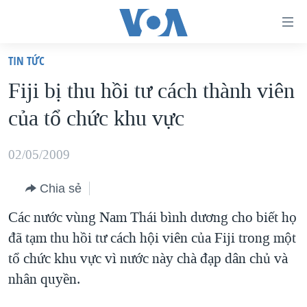
Đường
dẫn
TIN TỨC
truy
TRANG CHỦ
Fiji bị thu hồi tư cách thành viên
cập
VIỆT NAM
của tổ chức khu vực
Tới
HOA KỲ
nội
BIỂN ĐÔNG
02/05/2009
dung
THẾ GIỚI
chính
Chia sẻ
BLOG
Tới
Các nước vùng Nam Thái bình dương cho biết họ
điều
DIỄN ĐÀN
đã tạm thu hồi tư cách hội viên của Fiji trong một
hướng
MỤC
tổ chức khu vực vì nước này chà đạp dân chủ và
chính
CHUYÊN ĐỀ
TỰ DO BÁO CHÍ
nhân quyền.
Đi
HỌC TIẾNG ANH
VẠCH TRẦN TIN GIẢ
CHIẾN TRANH THƯƠNG MẠI CỦA MỸ: QUÁ KHỨ VÀ HIỆN
tới