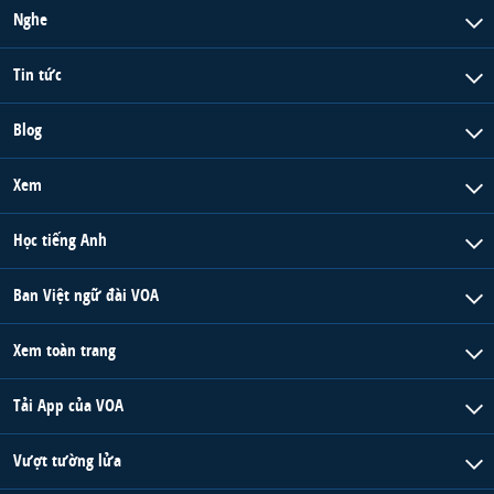
Nghe
Tin tức
Blog
Xem
Học tiếng Anh
Ban Việt ngữ đài VOA
Xem toàn trang
Tải App của VOA
Vượt tường lửa