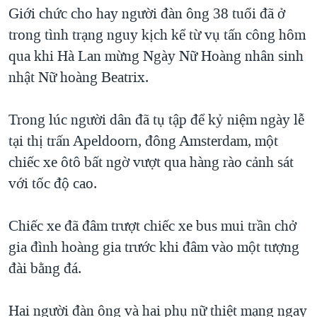
TẠI
Giới chức cho hay người đàn ông 38 tuổi đã ở
VIDEO
"Tìm"
NGƯỜI VIỆT HẢI NGOẠI
HÀNH TRÌNH BẦU CỬ 2024
trong tình trạng nguy kịch kể từ vụ tấn công hôm
NGHE
ĐỜI SỐNG
qua khi Hà Lan mừng Ngày Nữ Hoàng nhân sinh
MỘT NĂM CHIẾN TRANH TẠI DẢI GAZA
KINH TẾ
nhật Nữ hoàng Beatrix.
MẠNG XÃ HỘI
GIẢI MÃ VÀNH ĐAI & CON ĐƯỜNG
KHOA HỌC
NGÀY TỊ NẠN THẾ GIỚI
Trong lúc người dân đã tụ tập để kỷ niệm ngày lễ
SỨC KHOẺ
TRỊNH VĨNH BÌNH - NGƯỜI HẠ 'BÊN THẮNG CUỘC'
tại thị trấn Apeldoorn, đông Amsterdam, một
Ngôn ngữ khác
VĂN HOÁ
GROUND ZERO – XƯA VÀ NAY
chiếc xe ôtô bất ngờ vượt qua hàng rào cảnh sát
THỂ THAO
với tốc độ cao.
CHI PHÍ CHIẾN TRANH AFGHANISTAN
GIÁO DỤC
CÁC GIÁ TRỊ CỘNG HÒA Ở VIỆT NAM
Chiếc xe đã đâm trượt chiếc xe bus mui trần chở
THƯỢNG ĐỈNH TRUMP-KIM TẠI VIỆT NAM
gia đình hoàng gia trước khi đâm vào một tượng
TRỊNH VĨNH BÌNH VS. CHÍNH PHỦ VIỆT NAM
đài bằng đá.
NGƯ DÂN VIỆT VÀ LÀN SÓNG TRỘM HẢI SÂM
Hai người đàn ông và hai phụ nữ thiệt mạng ngay
BÊN KIA QUỐC LỘ: TIẾNG VỌNG TỪ NÔNG THÔN MỸ