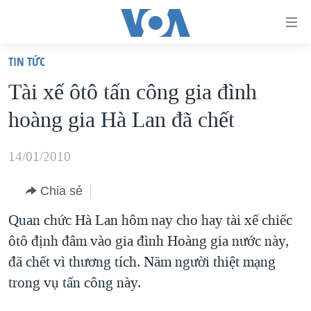
Đường
dẫn
TIN TỨC
truy
TRANG CHỦ
Tài xế ôtô tấn công gia đình
cập
VIỆT NAM
hoàng gia Hà Lan đã chết
Tới
HOA KỲ
nội
BIỂN ĐÔNG
14/01/2010
dung
THẾ GIỚI
chính
Chia sẻ
BLOG
Tới
Quan chức Hà Lan hôm nay cho hay tài xế chiếc
điều
DIỄN ĐÀN
ôtô định đâm vào gia đình Hoàng gia nước này,
hướng
MỤC
đã chết vì thương tích. Năm người thiệt mạng
chính
CHUYÊN ĐỀ
TỰ DO BÁO CHÍ
trong vụ tấn công này.
Đi
HỌC TIẾNG ANH
VẠCH TRẦN TIN GIẢ
CHIẾN TRANH THƯƠNG MẠI CỦA MỸ: QUÁ KHỨ VÀ HIỆN
tới