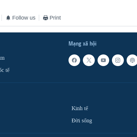
Follow us
Print
Mạng xã hội
am
ốc tế
Kinh tế
Ðời sống