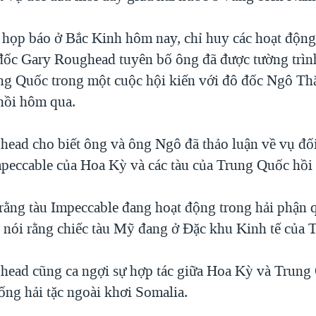
 họp báo ở Bắc Kinh hôm nay, chỉ huy các hoạt độn
ốc Gary Roughead tuyên bố ông đã được tường trìn
ng Quốc trong một cuộc hội kiến với đô đốc Ngô Th
hồi hôm qua.
ead cho biết ông và ông Ngô đã thảo luận về vụ đối
peccable của Hoa Kỳ và các tàu của Trung Quốc hồi 
rằng tàu Impeccable đang hoạt động trong hải phận q
 nói rằng chiếc tàu Mỹ đang ở Đặc khu Kinh tế của 
ead cũng ca ngợi sự hợp tác giữa Hoa Kỳ và Trung
ống hải tặc ngoài khơi Somalia.