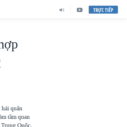
TRỰC TIẾP
 hợp
Q
a hải quân
iảm tầm quan
m Trung Quốc.