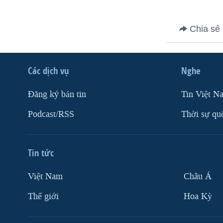
VIỆT NAM
NGƯ DÂN VIỆT VÀ LÀN SÓNG
Chia sẻ
TRỘM HẢI SÂM
BÊN KIA QUỐC LỘ: TIẾNG VỌNG
TỪ NÔNG THÔN MỸ
Các dịch vụ
Nghe
QUAN HỆ VIỆT MỸ
Ðăng ký bản tin
Tin Việt N
Podcast/RSS
Thời sự qu
Tin tức
Việt Nam
Châu Á
Thế giới
Hoa Kỳ