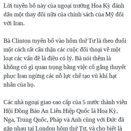
TẠI
Lời tuyên bố này của ngoại trưởng Hoa Kỳ đánh
VIDEO
"Tìm"
NGƯỜI VIỆT HẢI NGOẠI
HÀNH TRÌNH BẦU CỬ 2024
dấu một thay đổi nữa của chính sách của Mỹ đối
NGHE
ĐỜI SỐNG
với Iran.
MỘT NĂM CHIẾN TRANH TẠI DẢI GAZA
KINH TẾ
MẠNG XÃ HỘI
GIẢI MÃ VÀNH ĐAI & CON ĐƯỜNG
KHOA HỌC
Bà Clinton tuyên bố vào hôm thứ Tư là theo đuổi
NGÀY TỊ NẠN THẾ GIỚI
một cách rất cẩn thận các cuộc đối thoại về một
SỨC KHOẺ
TRỊNH VĨNH BÌNH - NGƯỜI HẠ 'BÊN THẮNG CUỘC'
loạt các vấn đề là điều có lý. Bà nói thêm là
Ngôn ngữ khác
VĂN HOÁ
GROUND ZERO – XƯA VÀ NAY
không có gì quan trọng bằng việc cố gắng thuyết
THỂ THAO
phục Iran ngừng các nỗ lực chế tạo vũ khí hạt
CHI PHÍ CHIẾN TRANH AFGHANISTAN
GIÁO DỤC
nhân của họ.
CÁC GIÁ TRỊ CỘNG HÒA Ở VIỆT NAM
THƯỢNG ĐỈNH TRUMP-KIM TẠI VIỆT NAM
Các nhà ngoại giao cao cấp của 5 nước thành viên
TRỊNH VĨNH BÌNH VS. CHÍNH PHỦ VIỆT NAM
Hội Đồng Bảo An Liên Hiệp Quốc là Hoa Kỳ,
NGƯ DÂN VIỆT VÀ LÀN SÓNG TRỘM HẢI SÂM
Nga, Trung Quốc, Pháp và Anh cùng với Đức đã
gặp nhau tại London hôm thứ Tư, và cho biết là
BÊN KIA QUỐC LỘ: TIẾNG VỌNG TỪ NÔNG THÔN MỸ