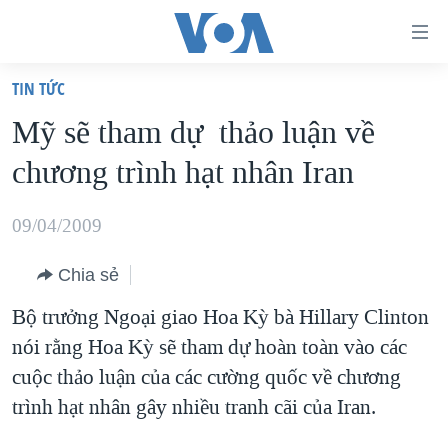
Đường
dẫn
TIN TỨC
truy
TRANG CHỦ
Mỹ sẽ tham dự thảo luận về
cập
VIỆT NAM
chương trình hạt nhân Iran
Tới
HOA KỲ
nội
BIỂN ĐÔNG
09/04/2009
dung
THẾ GIỚI
chính
Chia sẻ
BLOG
Tới
Bộ trưởng Ngoại giao Hoa Kỳ bà Hillary Clinton
điều
DIỄN ĐÀN
nói rằng Hoa Kỳ sẽ tham dự hoàn toàn vào các
hướng
MỤC
cuộc thảo luận của các cường quốc về chương
chính
CHUYÊN ĐỀ
TỰ DO BÁO CHÍ
trình hạt nhân gây nhiều tranh cãi của Iran.
Đi
HỌC TIẾNG ANH
VẠCH TRẦN TIN GIẢ
CHIẾN TRANH THƯƠNG MẠI CỦA MỸ: QUÁ KHỨ VÀ HIỆN
tới