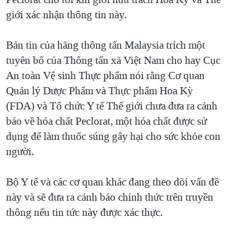
TẠI
VIDEO
"Tìm"
NGƯỜI VIỆT HẢI NGOẠI
giới xác nhận thông tin này.
HÀNH TRÌNH BẦU CỬ 2024
NGHE
ĐỜI SỐNG
MỘT NĂM CHIẾN TRANH TẠI DẢI GAZA
Bản tin của hãng thông tấn Malaysia trích một
KINH TẾ
MẠNG XÃ HỘI
tuyên bố của Thông tấn xã Việt Nam cho hay Cục
GIẢI MÃ VÀNH ĐAI & CON ĐƯỜNG
KHOA HỌC
An toàn Vệ sinh Thực phẩm nói rằng Cơ quan
NGÀY TỊ NẠN THẾ GIỚI
SỨC KHOẺ
Quản lý Dược Phẩm và Thực phẩm Hoa Kỳ
TRỊNH VĨNH BÌNH - NGƯỜI HẠ 'BÊN THẮNG CUỘC'
Ngôn ngữ khác
VĂN HOÁ
(FDA) và Tổ chức Y tế Thế giới chưa đưa ra cảnh
GROUND ZERO – XƯA VÀ NAY
báo về hóa chất Peclorat, một hóa chất được sử
THỂ THAO
CHI PHÍ CHIẾN TRANH AFGHANISTAN
dụng để làm thuốc súng gây hại cho sức khỏe con
GIÁO DỤC
người.
CÁC GIÁ TRỊ CỘNG HÒA Ở VIỆT NAM
THƯỢNG ĐỈNH TRUMP-KIM TẠI VIỆT NAM
Bộ Y tế và các cơ quan khác đang theo dõi vấn đề
TRỊNH VĨNH BÌNH VS. CHÍNH PHỦ VIỆT NAM
này và sẽ đưa ra cảnh báo chính thức trên truyền
NGƯ DÂN VIỆT VÀ LÀN SÓNG TRỘM HẢI SÂM
thông nếu tin tức này được xác thực.
BÊN KIA QUỐC LỘ: TIẾNG VỌNG TỪ NÔNG THÔN MỸ