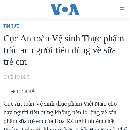
Đường
dẫn
TIN TỨC
truy
TRANG CHỦ
Cục An toàn Vệ sinh Thực phẩm
cập
VIỆT NAM
trấn an người tiêu dùng về sữa
Tới
HOA KỲ
nội
trẻ em
BIỂN ĐÔNG
dung
THẾ GIỚI
chính
09/04/2009
BLOG
Tới
Chia sẻ
điều
DIỄN ĐÀN
hướng
Cục An toàn Vệ sinh thực phẩm Việt Nam cho
MỤC
chính
hay người tiêu dùng không nên lo lắng về sản
CHUYÊN ĐỀ
TỰ DO BÁO CHÍ
Đi
phẩm sữa trẻ em của Hoa Kỳ nghi nhiễm chất
HỌC TIẾNG ANH
VẠCH TRẦN TIN GIẢ
CHIẾN TRANH THƯƠNG MẠI CỦA MỸ: QUÁ KHỨ VÀ HIỆN
tới
Peclorat cho tới khi giới hữu trách Hoa Kỳ và Thế