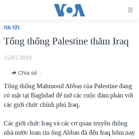
Đường
dẫn
TIN TỨC
truy
TRANG CHỦ
Tổng thống Palestine thăm Iraq
cập
VIỆT NAM
Tới
HOA KỲ
15/01/2010
nội
BIỂN ĐÔNG
dung
Chia sẻ
THẾ GIỚI
chính
Tổng thống Mahmoud Abbas của Palestine đang
BLOG
Tới
có mặt tại Baghdad để mở các cuộc đàm phán với
điều
DIỄN ĐÀN
các giới chức chính phủ Iraq.
hướng
MỤC
chính
Các giới chức Iraq và các cơ quan truyền thông
CHUYÊN ĐỀ
TỰ DO BÁO CHÍ
Đi
nhà nước loan tin ông Abbas đã đến Iraq hôm nay
HỌC TIẾNG ANH
VẠCH TRẦN TIN GIẢ
CHIẾN TRANH THƯƠNG MẠI CỦA MỸ: QUÁ KHỨ VÀ HIỆN
tới