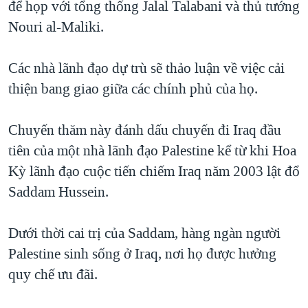
để họp với tổng thống Jalal Talabani và thủ tướng
TẠI
VIDEO
"Tìm"
NGƯỜI VIỆT HẢI NGOẠI
Nouri al-Maliki.
HÀNH TRÌNH BẦU CỬ 2024
NGHE
ĐỜI SỐNG
MỘT NĂM CHIẾN TRANH TẠI DẢI GAZA
Các nhà lãnh đạo dự trù sẽ thảo luận về việc cải
KINH TẾ
MẠNG XÃ HỘI
GIẢI MÃ VÀNH ĐAI & CON ĐƯỜNG
thiện bang giao giữa các chính phủ của họ.
KHOA HỌC
NGÀY TỊ NẠN THẾ GIỚI
SỨC KHOẺ
Chuyến thăm này đánh dấu chuyến đi Iraq đầu
TRỊNH VĨNH BÌNH - NGƯỜI HẠ 'BÊN THẮNG CUỘC'
Ngôn ngữ khác
VĂN HOÁ
tiên của một nhà lãnh đạo Palestine kể từ khi Hoa
GROUND ZERO – XƯA VÀ NAY
THỂ THAO
Kỳ lãnh đạo cuộc tiến chiếm Iraq năm 2003 lật đổ
CHI PHÍ CHIẾN TRANH AFGHANISTAN
Saddam Hussein.
GIÁO DỤC
CÁC GIÁ TRỊ CỘNG HÒA Ở VIỆT NAM
THƯỢNG ĐỈNH TRUMP-KIM TẠI VIỆT NAM
Dưới thời cai trị của Saddam, hàng ngàn người
Palestine sinh sống ở Iraq, nơi họ được hưởng
TRỊNH VĨNH BÌNH VS. CHÍNH PHỦ VIỆT NAM
quy chế ưu đãi.
NGƯ DÂN VIỆT VÀ LÀN SÓNG TRỘM HẢI SÂM
BÊN KIA QUỐC LỘ: TIẾNG VỌNG TỪ NÔNG THÔN MỸ