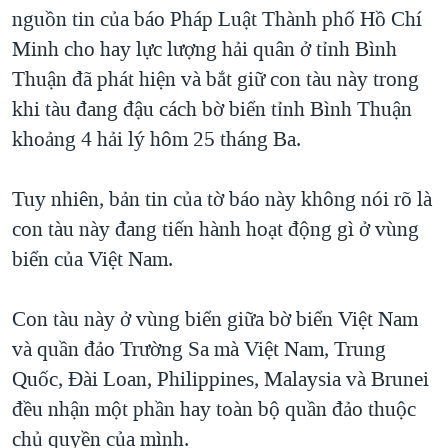
TẠI
nguồn tin của báo Pháp Luật Thành phố Hồ Chí
VIDEO
"Tìm"
NGƯỜI VIỆT HẢI NGOẠI
HÀNH TRÌNH BẦU CỬ 2024
Minh cho hay lực lượng hải quân ở tỉnh Bình
NGHE
ĐỜI SỐNG
Thuận đã phát hiện và bắt giữ con tàu này trong
MỘT NĂM CHIẾN TRANH TẠI DẢI GAZA
KINH TẾ
khi tàu đang đậu cách bờ biển tỉnh Bình Thuận
MẠNG XÃ HỘI
GIẢI MÃ VÀNH ĐAI & CON ĐƯỜNG
KHOA HỌC
khoảng 4 hải lý hôm 25 tháng Ba.
NGÀY TỊ NẠN THẾ GIỚI
SỨC KHOẺ
TRỊNH VĨNH BÌNH - NGƯỜI HẠ 'BÊN THẮNG CUỘC'
Tuy nhiên, bản tin của tờ báo này không nói rõ là
Ngôn ngữ khác
VĂN HOÁ
GROUND ZERO – XƯA VÀ NAY
con tàu này đang tiến hành hoạt động gì ở vùng
THỂ THAO
biển của Việt Nam.
CHI PHÍ CHIẾN TRANH AFGHANISTAN
GIÁO DỤC
CÁC GIÁ TRỊ CỘNG HÒA Ở VIỆT NAM
Con tàu này ở vùng biển giữa bờ biển Việt Nam
THƯỢNG ĐỈNH TRUMP-KIM TẠI VIỆT NAM
và quần đảo Trường Sa mà Việt Nam, Trung
TRỊNH VĨNH BÌNH VS. CHÍNH PHỦ VIỆT NAM
Quốc, Đài Loan, Philippines, Malaysia và Brunei
NGƯ DÂN VIỆT VÀ LÀN SÓNG TRỘM HẢI SÂM
đều nhận một phần hay toàn bộ quần đảo thuộc
chủ quyền của mình.
BÊN KIA QUỐC LỘ: TIẾNG VỌNG TỪ NÔNG THÔN MỸ