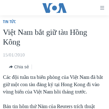
Đường
dẫn
TIN TỨC
truy
TRANG CHỦ
Việt Nam bắt giữ tàu Hồng
cập
VIỆT NAM
Kông
Tới
HOA KỲ
nội
BIỂN ĐÔNG
15/01/2010
dung
THẾ GIỚI
chính
Chia sẻ
BLOG
Tới
Các đội tuần tra biên phòng của Việt Nam đã bắt
điều
DIỄN ĐÀN
giữ một con tàu đăng ký tại Hong Kong đi vào
hướng
MỤC
vùng biển của Việt Nam hồi tháng trước.
chính
CHUYÊN ĐỀ
TỰ DO BÁO CHÍ
Đi
HỌC TIẾNG ANH
Bản tin hôm thứ Năm của Reuters trích thuật
VẠCH TRẦN TIN GIẢ
CHIẾN TRANH THƯƠNG MẠI CỦA MỸ: QUÁ KHỨ VÀ HIỆN
tới