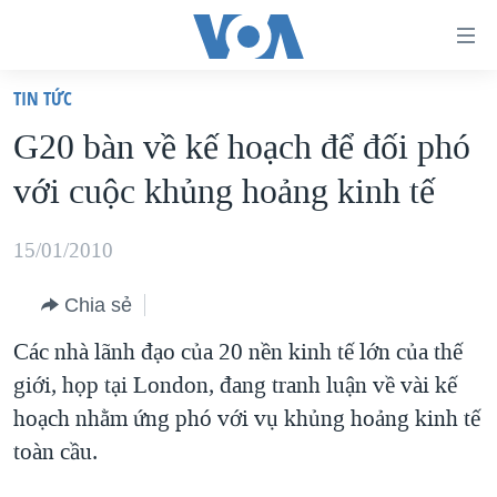
Đường
dẫn
TIN TỨC
truy
TRANG CHỦ
G20 bàn về kế hoạch để đối phó
cập
VIỆT NAM
với cuộc khủng hoảng kinh tế
Tới
HOA KỲ
nội
BIỂN ĐÔNG
15/01/2010
dung
THẾ GIỚI
chính
Chia sẻ
BLOG
Tới
Các nhà lãnh đạo của 20 nền kinh tế lớn của thế
điều
DIỄN ĐÀN
giới, họp tại London, đang tranh luận về vài kế
hướng
MỤC
hoạch nhằm ứng phó với vụ khủng hoảng kinh tế
chính
CHUYÊN ĐỀ
TỰ DO BÁO CHÍ
toàn cầu.
Đi
HỌC TIẾNG ANH
VẠCH TRẦN TIN GIẢ
CHIẾN TRANH THƯƠNG MẠI CỦA MỸ: QUÁ KHỨ VÀ HIỆN
tới