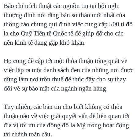
TẠI
Báo chí trích thuật các nguồn tin tại hội nghị
VIDEO
"Tìm"
NGƯỜI VIỆT HẢI NGOẠI
HÀNH TRÌNH BẦU CỬ 2024
thượng đỉnh nói rằng bản sơ thảo mới nhất của
NGHE
ĐỜI SỐNG
thông cáo chung qui định việc cung cấp 500 tỉ đô
MỘT NĂM CHIẾN TRANH TẠI DẢI GAZA
KINH TẾ
la cho Quỹ Tiền tệ Quốc tế để giúp đỡ cho các
MẠNG XÃ HỘI
GIẢI MÃ VÀNH ĐAI & CON ĐƯỜNG
KHOA HỌC
nền kinh tế đang gặp khó khăn.
NGÀY TỊ NẠN THẾ GIỚI
SỨC KHOẺ
TRỊNH VĨNH BÌNH - NGƯỜI HẠ 'BÊN THẮNG CUỘC'
Họ cũng đề cập tới một thỏa thuận tổng quát về
Ngôn ngữ khác
VĂN HOÁ
GROUND ZERO – XƯA VÀ NAY
việc lập ra một danh sách đen của những nơi được
THỂ THAO
dùng làm nơi trốn thuế để thúc đẩy cho sự thay
CHI PHÍ CHIẾN TRANH AFGHANISTAN
GIÁO DỤC
đổi về sự bảo mật của ngành ngân hàng.
CÁC GIÁ TRỊ CỘNG HÒA Ở VIỆT NAM
THƯỢNG ĐỈNH TRUMP-KIM TẠI VIỆT NAM
Tuy nhiên, các bản tin cho biết không có thỏa
TRỊNH VĨNH BÌNH VS. CHÍNH PHỦ VIỆT NAM
thuận nào về việc giải quyết vấn đề liên quan tới
NGƯ DÂN VIỆT VÀ LÀN SÓNG TRỘM HẢI SÂM
địa vị tối ưu của đồng đô la Mỹ trong hoạt động
tài chánh toàn cầu.
BÊN KIA QUỐC LỘ: TIẾNG VỌNG TỪ NÔNG THÔN MỸ