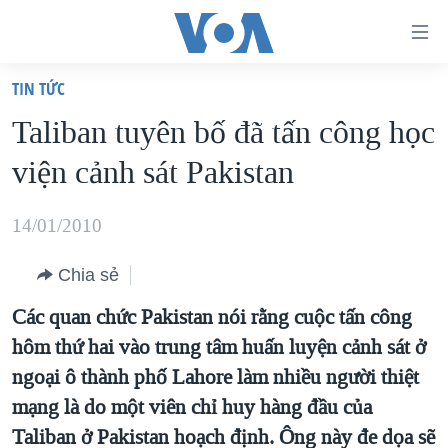
Đường
dẫn
TIN TỨC
truy
TRANG CHỦ
Taliban tuyên bố đã tấn công học
cập
VIỆT NAM
viện cảnh sát Pakistan
Tới
HOA KỲ
nội
BIỂN ĐÔNG
14/01/2010
dung
THẾ GIỚI
chính
Chia sẻ
BLOG
Tới
Các quan chức Pakistan nói rằng cuộc tấn công
điều
DIỄN ĐÀN
hôm thứ hai vào trung tâm huấn luyện cảnh sát ở
hướng
MỤC
ngoại ô thành phố Lahore làm nhiều người thiệt
chính
CHUYÊN ĐỀ
TỰ DO BÁO CHÍ
mạng là do một viên chỉ huy hàng đầu của
Đi
HỌC TIẾNG ANH
Taliban ở Pakistan hoạch định. Ông này đe dọa sẽ
VẠCH TRẦN TIN GIẢ
CHIẾN TRANH THƯƠNG MẠI CỦA MỸ: QUÁ KHỨ VÀ HIỆN
tới