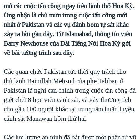
TẠI
mở các cuộc tấn công ngay trên lãnh thổ Hoa Kỳ.
VIDEO
"Tìm"
NGƯỜI VIỆT HẢI NGOẠI
HÀNH TRÌNH BẦU CỬ 2024
Ông nhận là chủ mưu trong cuộc tấn công mới
NGHE
ĐỜI SỐNG
nhất ở Pakistan và các vụ đánh bom tự sát khác
MỘT NĂM CHIẾN TRANH TẠI DẢI GAZA
KINH TẾ
xảy ra hồi gần đây. Từ Islamabad, thông tín viên
MẠNG XÃ HỘI
GIẢI MÃ VÀNH ĐAI & CON ĐƯỜNG
KHOA HỌC
Barry Newhouse của Đài Tiếng Nói Hoa Kỳ gởi
NGÀY TỊ NẠN THẾ GIỚI
về bài tường trình sau đây.
SỨC KHOẺ
TRỊNH VĨNH BÌNH - NGƯỜI HẠ 'BÊN THẮNG CUỘC'
Ngôn ngữ khác
VĂN HOÁ
GROUND ZERO – XƯA VÀ NAY
Các quan chức Pakistan tức thời quy trách cho
THỂ THAO
thủ lãnh Baitullah Mehsud của phe Taliban ở
CHI PHÍ CHIẾN TRANH AFGHANISTAN
GIÁO DỤC
Pakistan là nghi can chính trong cuộc tấn công đã
CÁC GIÁ TRỊ CỘNG HÒA Ở VIỆT NAM
giết chết 8 học viên cảnh sát, và gây thương tích
THƯỢNG ĐỈNH TRUMP-KIM TẠI VIỆT NAM
cho gần 100 người khác tại trung tâm huấn luyện
TRỊNH VĨNH BÌNH VS. CHÍNH PHỦ VIỆT NAM
cảnh sát Manawan hôm thứ hai.
NGƯ DÂN VIỆT VÀ LÀN SÓNG TRỘM HẢI SÂM
Các lực lượng an ninh đã bắt được một phần tử vũ
BÊN KIA QUỐC LỘ: TIẾNG VỌNG TỪ NÔNG THÔN MỸ