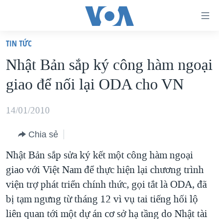
Đường
dẫn
TIN TỨC
truy
TRANG CHỦ
Nhật Bản sắp ký công hàm ngoại
cập
VIỆT NAM
giao để nối lại ODA cho VN
Tới
HOA KỲ
nội
BIỂN ĐÔNG
14/01/2010
dung
THẾ GIỚI
chính
Chia sẻ
BLOG
Tới
Nhật Bản sắp sửa ký kết một công hàm ngoại
điều
DIỄN ĐÀN
giao với Việt Nam để thực hiện lại chương trình
hướng
MỤC
viện trợ phát triển chính thức, gọi tắt là ODA, đã
chính
CHUYÊN ĐỀ
TỰ DO BÁO CHÍ
bị tạm ngưng từ tháng 12 vì vụ tai tiếng hối lộ
Đi
HỌC TIẾNG ANH
liên quan tới một dự án cơ sở hạ tầng do Nhật tài
VẠCH TRẦN TIN GIẢ
CHIẾN TRANH THƯƠNG MẠI CỦA MỸ: QUÁ KHỨ VÀ HIỆN
tới