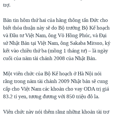
TẠI
trợ.
VIDEO
"Tìm"
NGƯỜI VIỆT HẢI NGOẠI
HÀNH TRÌNH BẦU CỬ 2024
NGHE
ĐỜI SỐNG
Bản tin hôm thứ hai của hãng thông tấn Đức cho
MỘT NĂM CHIẾN TRANH TẠI DẢI GAZA
KINH TẾ
biết thỏa thuận này sẽ do Bộ trưởng Bộ Kế hoạch
MẠNG XÃ HỘI
GIẢI MÃ VÀNH ĐAI & CON ĐƯỜNG
KHOA HỌC
và Đầu tư Việt Nam, ông Võ Hồng Phúc, và Đại
NGÀY TỊ NẠN THẾ GIỚI
sứ Nhật Bản tại Việt Nam, ông Sakaba Mitsuo, ký
SỨC KHOẺ
TRỊNH VĨNH BÌNH - NGƯỜI HẠ 'BÊN THẮNG CUỘC'
kết vào chiều thứ ba (mồng 1 tháng tư) – là ngày
Ngôn ngữ khác
VĂN HOÁ
GROUND ZERO – XƯA VÀ NAY
cuối của năm tài chánh 2008 của Nhật Bản.
THỂ THAO
CHI PHÍ CHIẾN TRANH AFGHANISTAN
GIÁO DỤC
Một viên chức của Bộ Kế hoạch ở Hà Nội nói
CÁC GIÁ TRỊ CỘNG HÒA Ở VIỆT NAM
rằng trong năm tài chánh 2009 Nhật bản sẽ cung
THƯỢNG ĐỈNH TRUMP-KIM TẠI VIỆT NAM
cấp cho Việt Nam các khoản cho vay ODA trị giá
TRỊNH VĨNH BÌNH VS. CHÍNH PHỦ VIỆT NAM
83.2 tỉ yen, tương đương với 850 triệu đô la.
NGƯ DÂN VIỆT VÀ LÀN SÓNG TRỘM HẢI SÂM
Viên chức này nói thêm rằng những khoản tài trợ
BÊN KIA QUỐC LỘ: TIẾNG VỌNG TỪ NÔNG THÔN MỸ