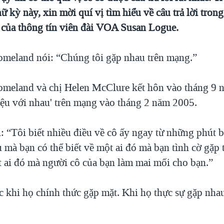
 kỳ này, xin mời quí vị tìm hiểu về câu trả lời tron
y của thông tín viên đài VOA Susan Logue.
meland nói: “Chúng tôi gặp nhau trên mạng.”
meland và chị Helen McClure kết hôn vào tháng 9 
hiệu với nhau' trên mạng vào tháng 2 năm 2005.
: “Tôi biết nhiều điều về cô ấy ngay từ những phút 
 mà bạn có thể biết về một ai đó mà bạn tình cờ gặp 
 ai đó mà người cô của bạn làm mai mối cho bạn.”
c khi họ chính thức gặp mặt. Khi họ thực sự gặp nhau