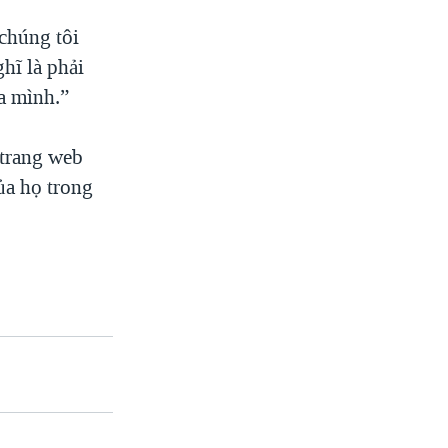
chúng tôi
hĩ là phải
a mình.”
 trang web
ủa họ trong