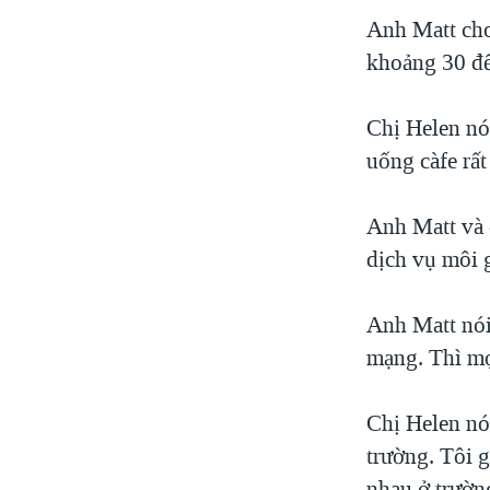
VIỆT NAM
Anh Matt cho
khoảng 30 đế
NGƯ DÂN VIỆT VÀ LÀN SÓNG
TRỘM HẢI SÂM
Chị Helen nó
BÊN KIA QUỐC LỘ: TIẾNG VỌNG
TỪ NÔNG THÔN MỸ
uống càfe rất
QUAN HỆ VIỆT MỸ
Anh Matt và 
dịch vụ môi 
Anh Matt nói
mạng. Thì mọi
Chị Helen nói
trường. Tôi g
nhau ở trườ