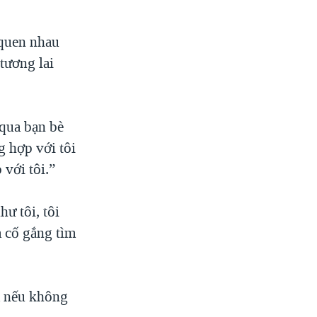
quen nhau
tương lai
qua bạn bè
g hợp với tôi
 với tôi.”
ư tôi, tôi
à cố gắng tìm
à nếu không