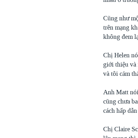
Cũng như một
trên mạng khá
không đem lạ
Chị Helen nó
giới thiệu v
và tôi cảm th
Anh Matt nói
cũng chưa bao
cách hấp dẫn
Chị Claire S