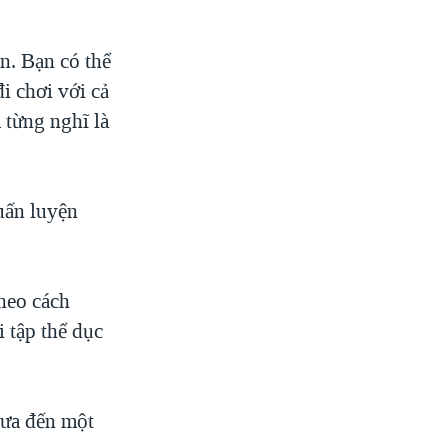
en. Bạn có thể
i chơi với cả
 từng nghĩ là
uấn luyện
heo cách
i tập thể dục
hưa đến một