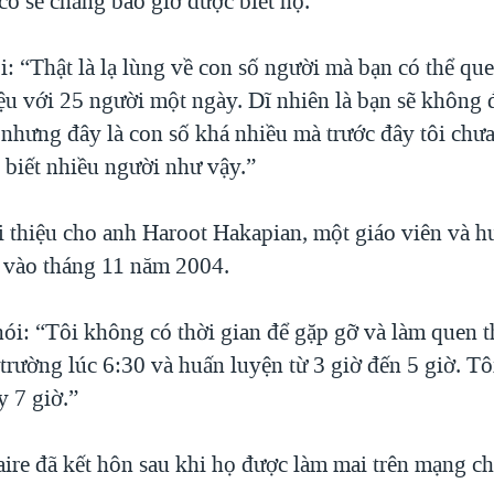
cô sẽ chẳng bao giờ được biết họ.
i: “Thật là lạ lùng về con số người mà bạn có thể qu
ệu với 25 người một ngày. Dĩ nhiên là bạn sẽ không đ
 nhưng đây là con số khá nhiều mà trước đây tôi chưa
 biết nhiều người như vậy.”
i thiệu cho anh Haroot Hakapian, một giáo viên và h
 vào tháng 11 năm 2004.
ói: “Tôi không có thời gian để gặp gỡ và làm quen t
 trường lúc 6:30 và huấn luyện từ 3 giờ đến 5 giờ. Tô
y 7 giờ.”
aire đã kết hôn sau khi họ được làm mai trên mạng c