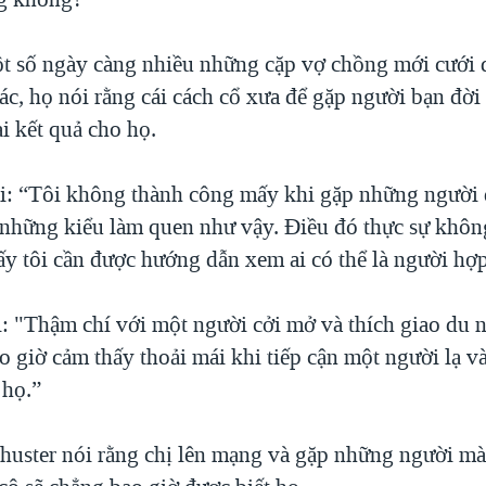
 số ngày càng nhiều những cặp vợ chồng mới cưới 
c, họ nói rằng cái cách cổ xưa để gặp người bạn đời 
i kết quả cho họ.
i: “Tôi không thành công mấy khi gặp những người 
à những kiểu làm quen như vậy. Điều đó thực sự khôn
ấy tôi cần được hướng dẫn xem ai có thể là người hợp
: "Thậm chí với một người cởi mở và thích giao du nh
 giờ cảm thấy thoải mái khi tiếp cận một người lạ v
 họ.”
chuster nói rằng chị lên mạng và gặp những người m