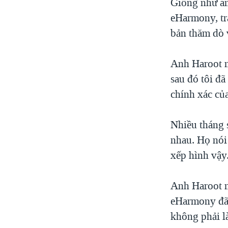
Giống như an
eHarmony, tra
bản thăm dò 
Anh Haroot n
sau đó tôi đ
chính xác củ
Nhiều tháng s
nhau. Họ nói
xếp hình vậy
Anh Haroot n
eHarmony đã 
không phải l