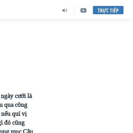
TRỰC TIẾP
ngày cưới là
au qua công
 nếu quí vị
gì đó cũng
 Trong mục Câu