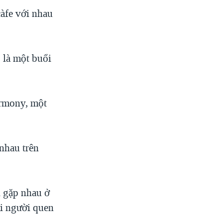
càfe với nhau
 là một buổi
armony, một
nhau trên
i gặp nhau ở
ai người quen