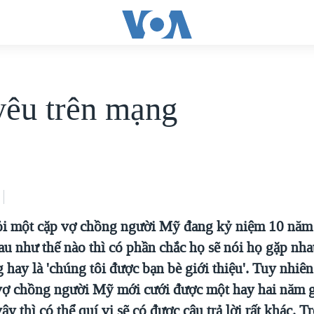
yêu trên mạng
ỏi một cặp vợ chồng người Mỹ đang kỷ niệm 10 năm 
au như thế nào thì có phần chắc họ sẽ nói họ gặp nh
g hay là 'chúng tôi được bạn bè giới thiệu'. Tuy nhiên
vợ chồng người Mỹ mới cưới được một hay hai năm 
ậy thì có thể quí vị sẽ có được câu trả lời rất khác.