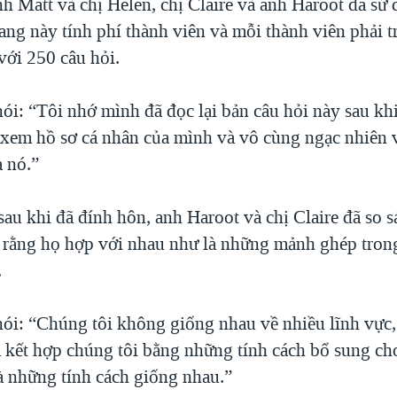
h Matt và chị Helen, chị Claire và anh Haroot đã sử 
ng này tính phí thành viên và mỗi thành viên phải tr
với 250 câu hỏi.
ói: “Tôi nhớ mình đã đọc lại bản câu hỏi này sau kh
ã xem hồ sơ cá nhân của mình và vô cùng ngạc nhiên
a nó.”
au khi đã đính hôn, anh Haroot và chị Claire đã so s
 rằng họ hợp với nhau như là những mảnh ghép trong
.
ói: “Chúng tôi không giống nhau về nhiều lĩnh vực,
kết hợp chúng tôi bằng những tính cách bổ sung ch
à những tính cách giống nhau.”