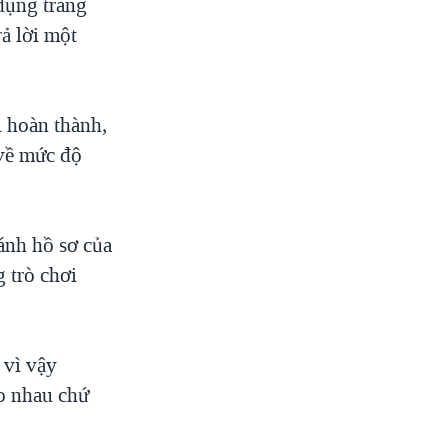
dụng trang
ả lời một
i hoàn thành,
 về mức độ
ánh hồ sơ của
 trò chơi
 vì vậy
o nhau chứ