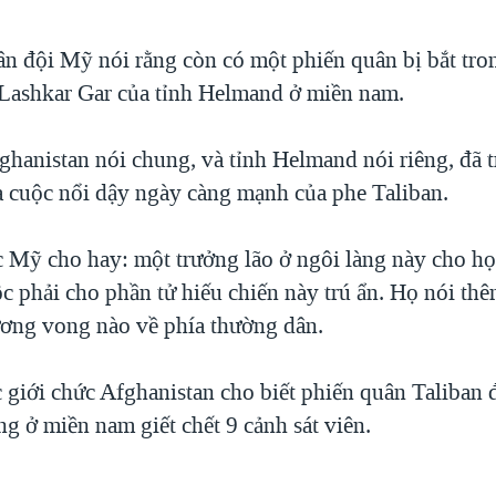
n đội Mỹ nói rằng còn có một phiến quân bị bắt tro
Lashkar Gar của tỉnh Helmand ở miền nam.
hanistan nói chung, và tỉnh Helmand nói riêng, đã t
a cuộc nổi dậy ngày càng mạnh của phe Taliban.
c Mỹ cho hay: một trưởng lão ở ngôi làng này cho họ 
c phải cho phần tử hiếu chiến này trú ẩn. Họ nói th
ơng vong nào về phía thường dân.
 giới chức Afghanistan cho biết phiến quân Taliban 
ng ở miền nam giết chết 9 cảnh sát viên.