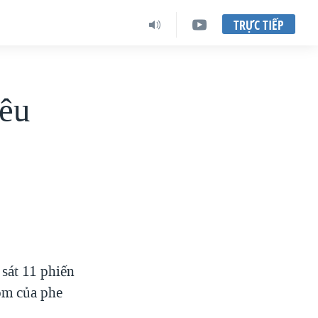
TRỰC TIẾP
iêu
sát 11 phiến
om của phe