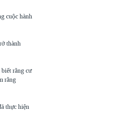
ng cuộc hành
rở thành
biết rằng cư
êm rằng
đã thực hiện