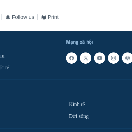
Follow us
Print
Mạng xã hội
am
ốc tế
Kinh tế
Ðời sống