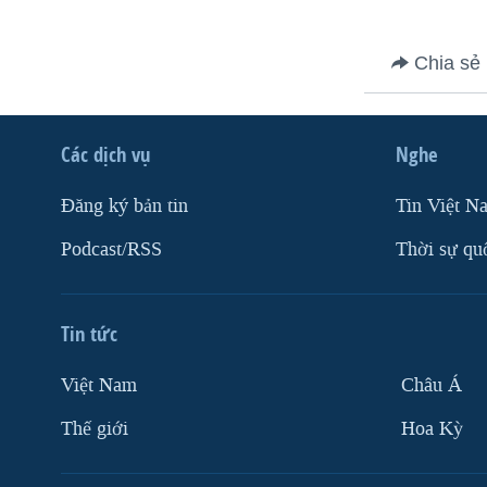
VIỆT NAM
NGƯ DÂN VIỆT VÀ LÀN SÓNG
Chia sẻ
TRỘM HẢI SÂM
BÊN KIA QUỐC LỘ: TIẾNG VỌNG
TỪ NÔNG THÔN MỸ
Các dịch vụ
Nghe
QUAN HỆ VIỆT MỸ
Ðăng ký bản tin
Tin Việt N
Podcast/RSS
Thời sự qu
Tin tức
Việt Nam
Châu Á
Thế giới
Hoa Kỳ