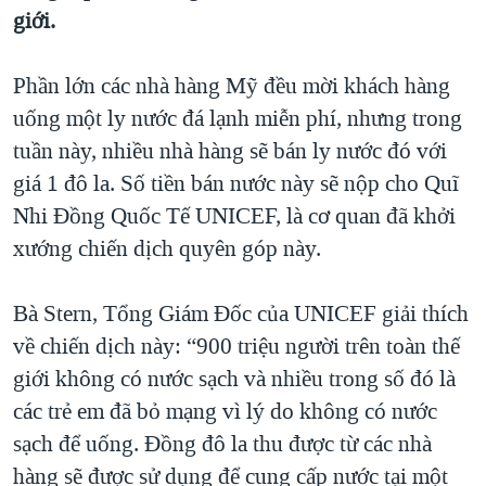
TẠI
giới.
VIDEO
"Tìm"
NGƯỜI VIỆT HẢI NGOẠI
HÀNH TRÌNH BẦU CỬ 2024
NGHE
ĐỜI SỐNG
Phần lớn các nhà hàng Mỹ đều mời khách hàng
MỘT NĂM CHIẾN TRANH TẠI DẢI GAZA
KINH TẾ
uống một ly nước đá lạnh miễn phí, nhưng trong
MẠNG XÃ HỘI
GIẢI MÃ VÀNH ĐAI & CON ĐƯỜNG
KHOA HỌC
tuần này, nhiều nhà hàng sẽ bán ly nước đó với
NGÀY TỊ NẠN THẾ GIỚI
giá 1 đô la. Số tiền bán nước này sẽ nộp cho Quĩ
SỨC KHOẺ
TRỊNH VĨNH BÌNH - NGƯỜI HẠ 'BÊN THẮNG CUỘC'
Nhi Đồng Quốc Tế UNICEF, là cơ quan đã khởi
Ngôn ngữ khác
VĂN HOÁ
GROUND ZERO – XƯA VÀ NAY
xướng chiến dịch quyên góp này.
THỂ THAO
CHI PHÍ CHIẾN TRANH AFGHANISTAN
GIÁO DỤC
Bà Stern, Tổng Giám Đốc của UNICEF giải thích
CÁC GIÁ TRỊ CỘNG HÒA Ở VIỆT NAM
về chiến dịch này: “900 triệu người trên toàn thế
THƯỢNG ĐỈNH TRUMP-KIM TẠI VIỆT NAM
giới không có nước sạch và nhiều trong số đó là
TRỊNH VĨNH BÌNH VS. CHÍNH PHỦ VIỆT NAM
các trẻ em đã bỏ mạng vì lý do không có nước
NGƯ DÂN VIỆT VÀ LÀN SÓNG TRỘM HẢI SÂM
sạch để uống. Đồng đô la thu được từ các nhà
hàng sẽ được sử dụng để cung cấp nước tại một
BÊN KIA QUỐC LỘ: TIẾNG VỌNG TỪ NÔNG THÔN MỸ