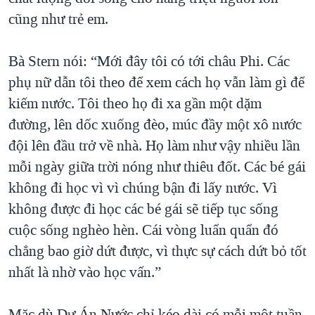
cũng như trẻ em.
Bà Stern nói: “Mới đây tôi có tới châu Phi. Các
phụ nữ dẫn tôi theo để xem cách họ vẫn làm gì để
kiếm nước. Tôi theo họ đi xa gần một dặm
đường, lên dốc xuống đèo, múc đầy một xô nước
đội lên đầu trở về nhà. Họ làm như vậy nhiều lần
mỗi ngày giữa trời nóng như thiêu đốt. Các bé gái
không đi học vì vì chúng bận đi lấy nước. Vì
không được đi học các bé gái sẽ tiếp tục sống
cuộc sống nghèo hèn. Cái vòng luẩn quẩn đó
chẳng bao giờ dứt được, vì thực sự cách dứt bỏ tốt
nhất là nhờ vào học vấn.”
Mặc dù Dự Án Nước chỉ kéo dài có mỗi một tuần,