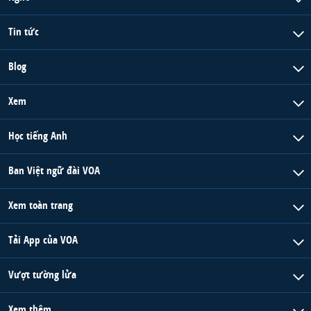
Tin tức
Blog
Xem
Học tiếng Anh
Ban Việt ngữ đài VOA
Xem toàn trang
Tải App của VOA
Vượt tường lửa
Xem thêm