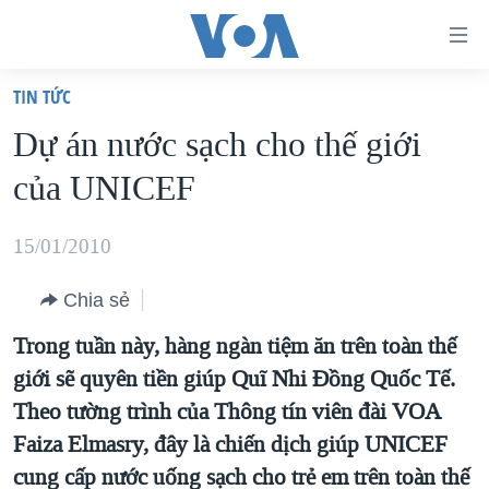
Đường
dẫn
TIN TỨC
truy
TRANG CHỦ
Dự án nước sạch cho thế giới
cập
VIỆT NAM
của UNICEF
Tới
HOA KỲ
nội
BIỂN ĐÔNG
15/01/2010
dung
THẾ GIỚI
chính
Chia sẻ
BLOG
Tới
Trong tuần này, hàng ngàn tiệm ăn trên toàn thế
điều
DIỄN ĐÀN
giới sẽ quyên tiền giúp Quĩ Nhi Đồng Quốc Tế.
hướng
MỤC
Theo tường trình của Thông tín viên đài VOA
chính
CHUYÊN ĐỀ
TỰ DO BÁO CHÍ
Faiza Elmasry, đây là chiến dịch giúp UNICEF
Đi
HỌC TIẾNG ANH
cung cấp nước uống sạch cho trẻ em trên toàn thế
VẠCH TRẦN TIN GIẢ
CHIẾN TRANH THƯƠNG MẠI CỦA MỸ: QUÁ KHỨ VÀ HIỆN
tới