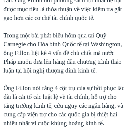
cầu. Ông Fillon nói phương sách tốt nhất để đạt
được mục tiêu là thỏa thuận về việc kiểm tra gắt
QUAN HỆ VIỆT MỸ
gao hơn các cơ chế tài chính quốc tế.
Trong một bài phát biểu hôm qua tại Quỹ
Carnegie cho Hòa bình Quốc tế tại Washington,
ông Fillon liệt kê 4 vấn đề chủ chốt mà nước
Pháp muốn đưa lên hàng đầu chương trình thảo
luận tại hội nghị thượng đỉnh kinh tế.
Ông Fillon nói rằng 4 cột trụ của sự hồi phục lâu
dài là cải tổ các luật lệ về tài chính, hỗ trợ cho
tăng trưởng kinh tế, cứu nguy các ngân hàng, và
cung cấp viện trợ cho các quốc gia bị thiệt hại
nhiều nhất vì cuộc khủng hoảng kinh tế.