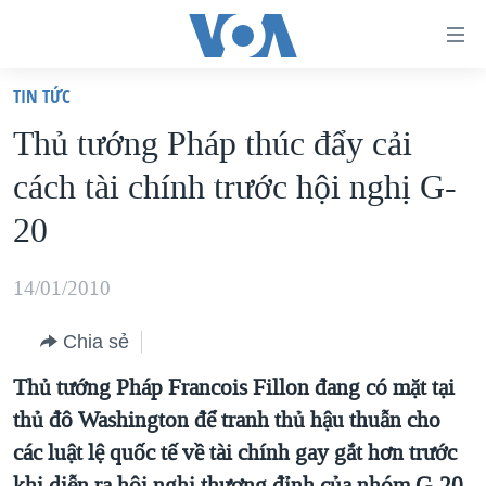
Đường
dẫn
TIN TỨC
truy
TRANG CHỦ
Thủ tướng Pháp thúc đẩy cải
cập
VIỆT NAM
cách tài chính trước hội nghị G-
Tới
HOA KỲ
nội
20
BIỂN ĐÔNG
dung
THẾ GIỚI
chính
14/01/2010
BLOG
Tới
Chia sẻ
điều
DIỄN ĐÀN
hướng
Thủ tướng Pháp Francois Fillon đang có mặt tại
MỤC
chính
thủ đô Washington để tranh thủ hậu thuẫn cho
CHUYÊN ĐỀ
TỰ DO BÁO CHÍ
Đi
các luật lệ quốc tế về tài chính gay gắt hơn trước
HỌC TIẾNG ANH
VẠCH TRẦN TIN GIẢ
CHIẾN TRANH THƯƠNG MẠI CỦA MỸ: QUÁ KHỨ VÀ HIỆN
tới
khi diễn ra hội nghị thượng đỉnh của nhóm G-20