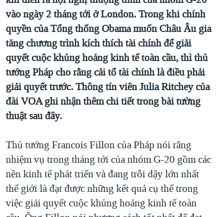
TẠI
VIDEO
"Tìm"
NGƯỜI VIỆT HẢI NGOẠI
vào ngày 2 tháng tới ở London. Trong khi chính
HÀNH TRÌNH BẦU CỬ 2024
NGHE
quyền của Tổng thống Obama muốn Châu Âu gia
ĐỜI SỐNG
MỘT NĂM CHIẾN TRANH TẠI DẢI GAZA
tăng chương trình kích thích tài chính để giải
KINH TẾ
MẠNG XÃ HỘI
quyết cuộc khủng hoảng kinh tế toàn cầu, thì thủ
GIẢI MÃ VÀNH ĐAI & CON ĐƯỜNG
KHOA HỌC
tướng Pháp cho rằng cải tổ tài chính là điều phải
NGÀY TỊ NẠN THẾ GIỚI
SỨC KHOẺ
giải quyết trước. Thông tín viên Julia Ritchey của
TRỊNH VĨNH BÌNH - NGƯỜI HẠ 'BÊN THẮNG CUỘC'
Ngôn ngữ khác
VĂN HOÁ
đài VOA ghi nhận thêm chi tiết trong bài tường
GROUND ZERO – XƯA VÀ NAY
thuật sau đây.
THỂ THAO
CHI PHÍ CHIẾN TRANH AFGHANISTAN
GIÁO DỤC
Thủ tướng Francois Fillon của Pháp nói rằng
CÁC GIÁ TRỊ CỘNG HÒA Ở VIỆT NAM
nhiệm vụ trong tháng tới của nhóm G-20 gồm các
THƯỢNG ĐỈNH TRUMP-KIM TẠI VIỆT NAM
nền kinh tế phát triển và đang trỗi dậy lớn nhất
TRỊNH VĨNH BÌNH VS. CHÍNH PHỦ VIỆT NAM
thế giới là đạt được những kết quả cụ thể trong
NGƯ DÂN VIỆT VÀ LÀN SÓNG TRỘM HẢI SÂM
việc giải quyết cuộc khủng hoảng kinh tế toàn
BÊN KIA QUỐC LỘ: TIẾNG VỌNG TỪ NÔNG THÔN MỸ