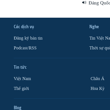
Đảng Quốc 
Các dịch vụ
Nghe
Ðăng ký bản tin
Tin Việt N
Podcast/RSS
Thời sự qu
Tin tức
Việt Nam
Châu Á
Thế giới
Hoa Kỳ
Blog