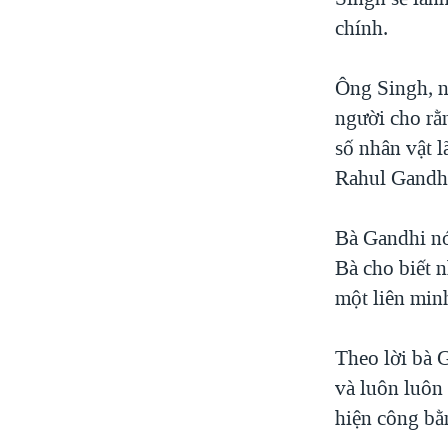
chính.
Ông Singh, n
người cho rằ
số nhân vật 
Rahul Gandhi
Bà Gandhi nói
Bà cho biết 
một liên min
Theo lời bà 
và luôn luôn 
hiện công bằ