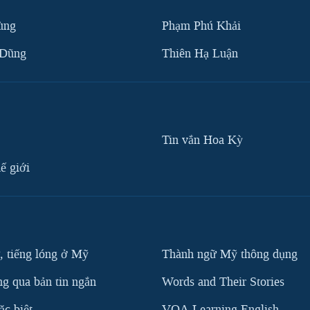
ùng
Phạm Phú Khải
 Dũng
Thiên Hạ Luận
Tin vắn Hoa Kỳ
ế giới
, tiếng lóng ở Mỹ
Thành ngữ Mỹ thông dụng
g qua bản tin ngắn
Words and Their Stories
c biệt
VOA Learning English