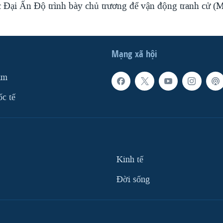
Đại Ấn Ðộ trình bày chủ trương để vận động tranh cử 
Mạng xã hội
am
ốc tế
Kinh tế
Ðời sống