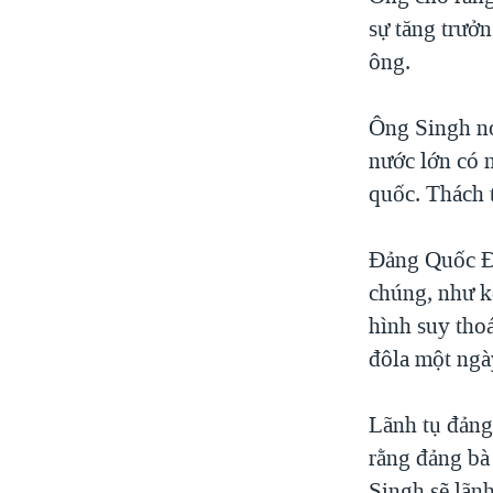
VIỆT NAM
sự tăng trưở
ông.
NGƯ DÂN VIỆT VÀ LÀN SÓNG
TRỘM HẢI SÂM
Ông Singh nó
BÊN KIA QUỐC LỘ: TIẾNG VỌNG
TỪ NÔNG THÔN MỸ
nước lớn có n
QUAN HỆ VIỆT MỸ
quốc. Thách t
Đảng Quốc Đạ
chúng, như k
hình suy tho
đôla một ngà
Lãnh tụ đảng
rằng đảng bà
Singh sẽ lãn