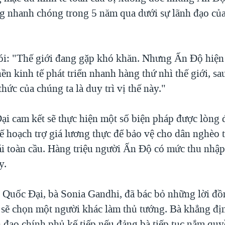
ng nhanh chóng trong 5 năm qua dưới sự lãnh đạo củ
i: "Thế giới đang gặp khó khăn. Nhưng Ấn Độ hiện 
ền kinh tế phát triển nhanh hàng thứ nhì thế giới, s
hức của chúng ta là duy trì vị thế này."
i cam kết sẽ thực hiện một số biện pháp được lòng 
ế hoạch trợ giá lương thực để bảo vệ cho dân nghèo t
ái toàn cầu. Hàng triệu người Ấn Độ có mức thu nhập
y.
 Quốc Đại, bà Sonia Gandhi, đã bác bỏ những lời đồ
 sẽ chọn một người khác làm thủ tướng. Bà khẳng đị
h đạo chính phủ kế tiếp nếu đảng bà tiếp tục nắm qu