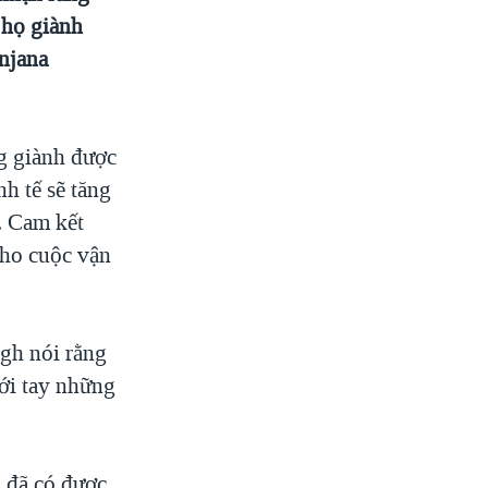
 họ giành
Anjana
g giành được
nh tế sẽ tăng
. Cam kết
cho cuộc vận
ngh nói rằng
tới tay những
 đã có được