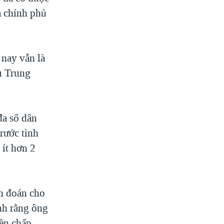
a chính phủ
nay vẫn là
au Trung
đa số dân
rước tình
 ít hơn 2
n đoán cho
nh rằng ông
yền chấp