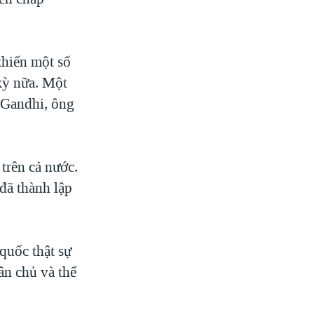
khiến một số
kỳ nữa. Một
à Gandhi, ông
trên cả nước.
đã thành lập
quốc thật sự
ân chủ và thể