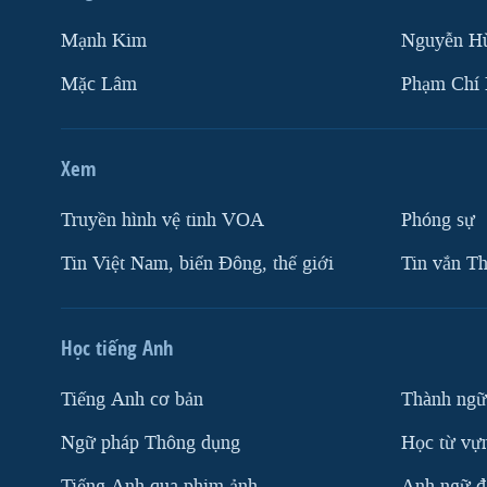
Mạnh Kim
Nguyễn H
Mặc Lâm
Phạm Chí
Xem
Truyền hình vệ tinh VOA
Phóng sự
Tin Việt Nam, biển Đông, thế giới
Tin vắn Th
Học tiếng Anh
Tiếng Anh cơ bản
Thành ngữ
Ngữ pháp Thông dụng
Học từ vựn
Tiếng Anh qua phim ảnh
Anh ngữ đặ