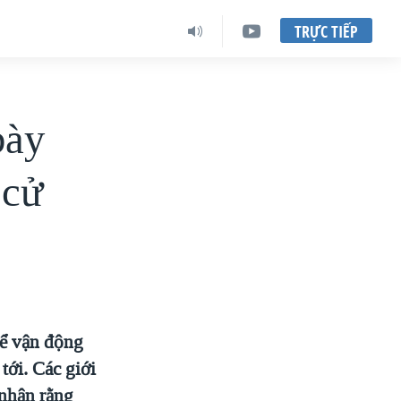
TRỰC TIẾP
bày
 cử
để vận động
tới. Các giới
 nhận rằng