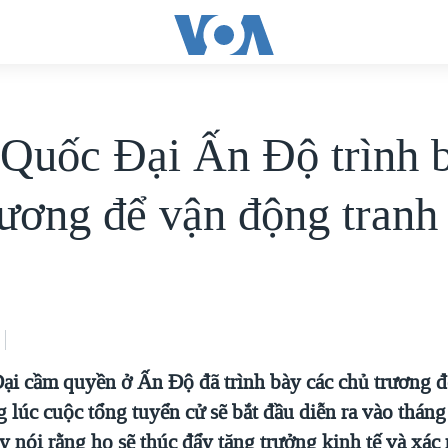
Quốc Đại Ấn Ðộ trình 
rương để vận động tranh
i cầm quyền ở Ấn Độ đã trình bày các chủ trương 
g lúc cuộc tổng tuyển cử sẽ bắt đầu diễn ra vào tháng 
y nói rằng họ sẽ thúc đẩy tăng trưởng kinh tế và xác