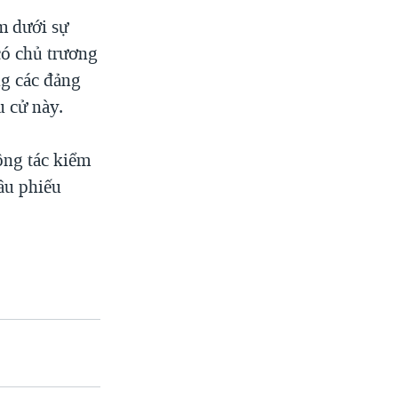
m dưới sự
có chủ trương
ng các đảng
u cử này.
ông tác kiểm
đầu phiếu