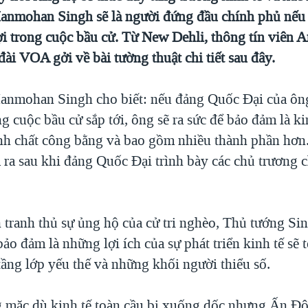
nmohan Singh sẽ là người đứng đầu chính phủ nếu
ợi trong cuộc bầu cử. Từ New Dehli, thông tín viên 
đài VOA gởi về bài tường thuật chi tiết sau đây.
nmohan Singh cho biết: nếu đảng Quốc Đại của ôn
ng cuộc bầu cử sắp tới, ông sẽ ra sức để bảo đảm là ki
ính chất công bằng và bao gồm nhiều thành phần hơn
 ra sau khi đảng Quốc Đại trình bày các chủ trương 
 tranh thủ sự ủng hộ của cử tri nghèo, Thủ tướng Si
ảo đảm là những lợi ích của sự phát triển kinh tế sẽ 
tầng lớp yếu thế và những khối người thiểu số.
 mặc dù kinh tế toàn cầu bị xuống dốc nhưng Ấn Độ