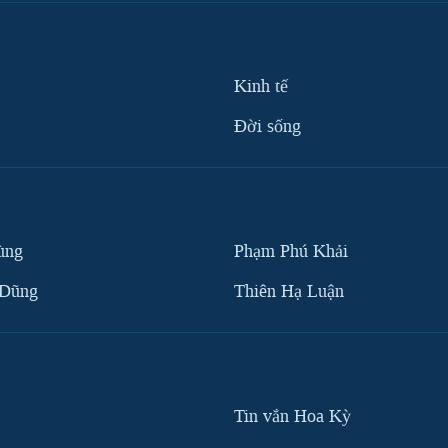
Kinh tế
Ðời sống
ùng
Phạm Phú Khải
 Dũng
Thiên Hạ Luận
Tin vắn Hoa Kỳ