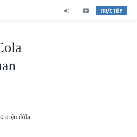
TRỰC TIẾP
Cola
uan
0 triệu đôla