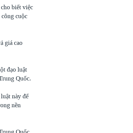
cho biết việc
i công cuộc
ả giá cao
ột đạo luật
 Trung Quốc.
luật này để
rong nền
ở Trung Quốc