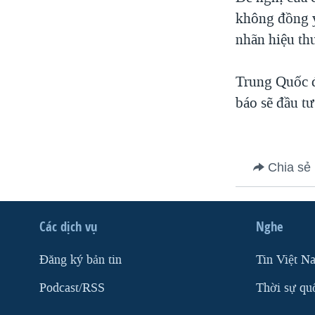
VIỆT NAM
không đồng ý
nhãn hiệu th
NGƯ DÂN VIỆT VÀ LÀN SÓNG
TRỘM HẢI SÂM
Trung Quốc đ
BÊN KIA QUỐC LỘ: TIẾNG VỌNG
TỪ NÔNG THÔN MỸ
báo sẽ đầu tư
QUAN HỆ VIỆT MỸ
Chia sẻ
Các dịch vụ
Nghe
Ðăng ký bản tin
Tin Việt N
Podcast/RSS
Thời sự qu