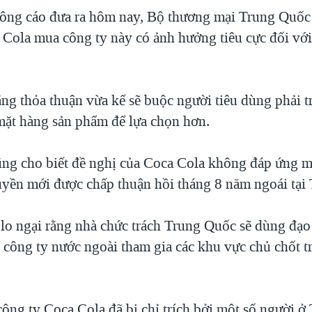
ông cáo đưa ra hôm nay, Bộ thương mại Trung Quốc 
 Cola mua công ty này có ảnh hưởng tiêu cực đối vớ
ng thỏa thuận vừa kể sẽ buộc người tiêu dùng phải tr
 mặt hàng sản phẩm để lựa chọn hơn.
ng cho biết đề nghị của Coca Cola không đáp ứng m
yền mới được chấp thuận hồi tháng 8 năm ngoái tại
lo ngại rằng nhà chức trách Trung Quốc sẽ dùng đạo 
 công ty nước ngoài tham gia các khu vực chủ chốt t
công ty Coca Cola đã bị chỉ trích bởi một số người 