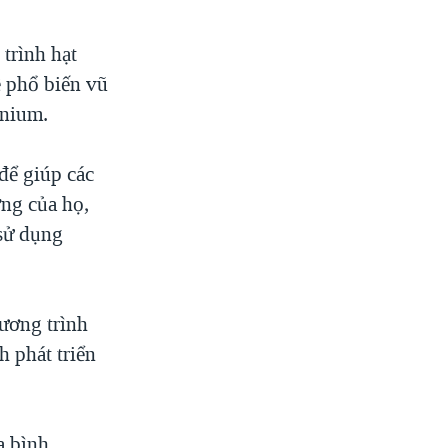
trình hạt
ề phổ biến vũ
anium.
để giúp các
ợng của họ,
 sử dụng
ương trình
h phát triển
a bình.