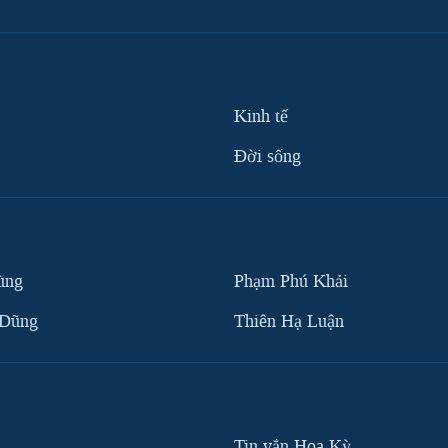
Kinh tế
Ðời sống
ùng
Phạm Phú Khải
 Dũng
Thiên Hạ Luận
Tin vắn Hoa Kỳ