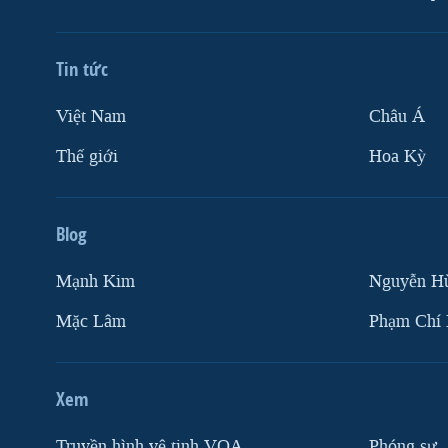
Tin tức
Việt Nam
Châu Á
Thế giới
Hoa Kỳ
Blog
Mạnh Kim
Nguyễn H
Mặc Lâm
Phạm Chí
Xem
Truyền hình vệ tinh VOA
Phóng sự