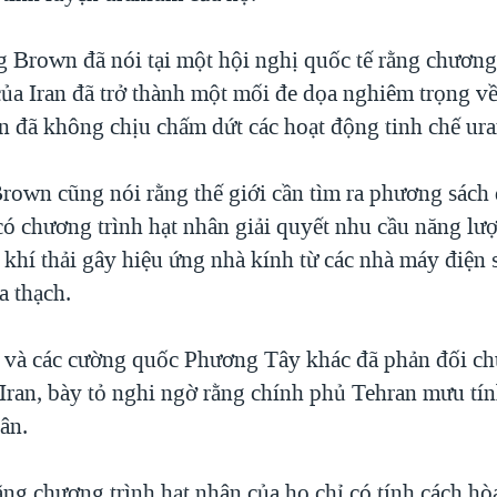
 Brown đã nói tại một hội nghị quốc tế rằng chương 
của Iran đã trở thành một mối đe dọa nghiêm trọng v
ran đã không chịu chấm dứt các hoạt động tinh chế ur
own cũng nói rằng thế giới cần tìm ra phương sách 
ó chương trình hạt nhân giải quyết nhu cầu năng lư
 khí thải gây hiệu ứng nhà kính từ các nhà máy điện
a thạch.
và các cường quốc Phương Tây khác đã phản đối ch
Iran, bày tỏ nghi ngờ rằng chính phủ Tehran mưu tín
ân.
rằng chương trình hạt nhân của họ chỉ có tính cách hò