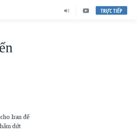
TRỰC TIẾP
iển
cho Iran để
chấm dứt