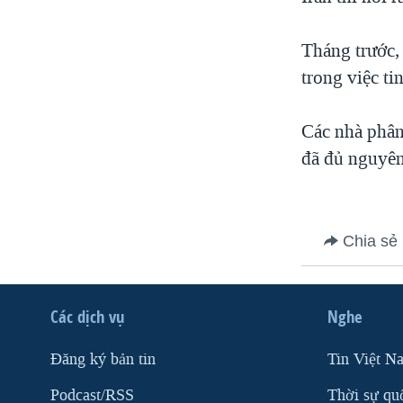
VIỆT NAM
Tháng trước,
NGƯ DÂN VIỆT VÀ LÀN SÓNG
TRỘM HẢI SÂM
trong việc ti
BÊN KIA QUỐC LỘ: TIẾNG VỌNG
TỪ NÔNG THÔN MỸ
Các nhà phân 
QUAN HỆ VIỆT MỸ
đã đủ nguyên
Chia sẻ
Các dịch vụ
Nghe
Ðăng ký bản tin
Tin Việt N
Podcast/RSS
Thời sự qu