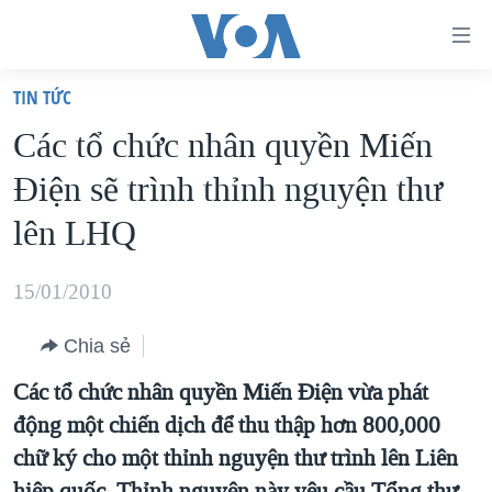
Đường
dẫn
TIN TỨC
truy
TRANG CHỦ
Các tổ chức nhân quyền Miến
cập
VIỆT NAM
Điện sẽ trình thỉnh nguyện thư
Tới
HOA KỲ
nội
lên LHQ
BIỂN ĐÔNG
dung
THẾ GIỚI
chính
15/01/2010
BLOG
Tới
Chia sẻ
điều
DIỄN ĐÀN
hướng
Các tổ chức nhân quyền Miến Điện vừa phát
MỤC
chính
động một chiến dịch để thu thập hơn 800,000
CHUYÊN ĐỀ
TỰ DO BÁO CHÍ
Đi
chữ ký cho một thỉnh nguyện thư trình lên Liên
HỌC TIẾNG ANH
VẠCH TRẦN TIN GIẢ
CHIẾN TRANH THƯƠNG MẠI CỦA MỸ: QUÁ KHỨ VÀ HIỆN
tới
hiệp quốc. Thỉnh nguyện này yêu cầu Tổng thư