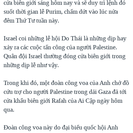
cửa biên giới sáng hôm nay và sẽ duy trì lệnh đó
TẠI
VIDEO
"Tìm"
NGƯỜI VIỆT HẢI NGOẠI
suốt thời gian lễ Purim, chấm dứt vào lúc nửa
HÀNH TRÌNH BẦU CỬ 2024
NGHE
ĐỜI SỐNG
đêm Thứ Tư tuần này.
MỘT NĂM CHIẾN TRANH TẠI DẢI GAZA
KINH TẾ
MẠNG XÃ HỘI
GIẢI MÃ VÀNH ĐAI & CON ĐƯỜNG
Israel coi những lễ hội Do Thái là những dịp hay
KHOA HỌC
NGÀY TỊ NẠN THẾ GIỚI
xảy ra các cuộc tấn công của người Palestine.
SỨC KHOẺ
Quân đội Israel thường đóng cửa biên giới trong
TRỊNH VĨNH BÌNH - NGƯỜI HẠ 'BÊN THẮNG CUỘC'
Ngôn ngữ khác
VĂN HOÁ
những dịp lễ như vậy.
GROUND ZERO – XƯA VÀ NAY
THỂ THAO
CHI PHÍ CHIẾN TRANH AFGHANISTAN
Trong khi đó, một đoàn công voa của Anh chở đồ
GIÁO DỤC
CÁC GIÁ TRỊ CỘNG HÒA Ở VIỆT NAM
cứu trợ cho người Palestine trong dải Gaza đã tới
THƯỢNG ĐỈNH TRUMP-KIM TẠI VIỆT NAM
cửa khẩu biên giới Rafah của Ai Cập ngày hôm
qua.
TRỊNH VĨNH BÌNH VS. CHÍNH PHỦ VIỆT NAM
NGƯ DÂN VIỆT VÀ LÀN SÓNG TRỘM HẢI SÂM
Đoàn công voa này do đại biểu quốc hội Anh
BÊN KIA QUỐC LỘ: TIẾNG VỌNG TỪ NÔNG THÔN MỸ