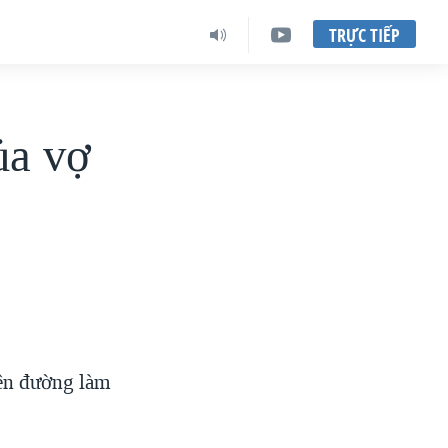
TRỰC TIẾP
ủa vợ
ên đường làm