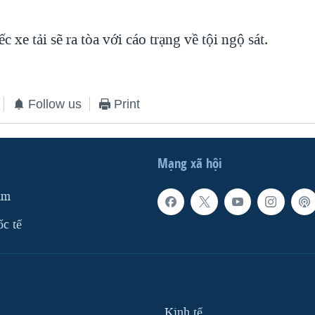
c xe tải sẽ ra tòa với cáo trạng về tội ngộ sát.
Follow us
Print
Mạng xã hội
am
ốc tế
Kinh tế