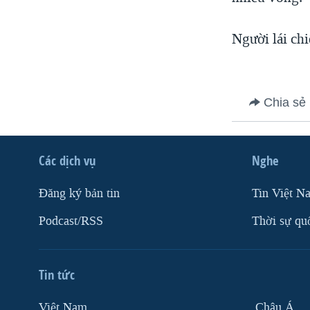
VIỆT NAM
Người lái chiế
NGƯ DÂN VIỆT VÀ LÀN SÓNG
TRỘM HẢI SÂM
BÊN KIA QUỐC LỘ: TIẾNG VỌNG
TỪ NÔNG THÔN MỸ
Chia sẻ
QUAN HỆ VIỆT MỸ
Các dịch vụ
Nghe
Ðăng ký bản tin
Tin Việt N
Podcast/RSS
Thời sự qu
Tin tức
Việt Nam
Châu Á