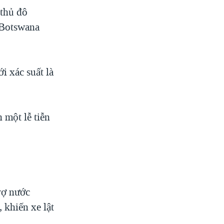
 thủ đô
 Botswana
i xác suất là
 một lễ tiễn
rợ nước
 khiến xe lật