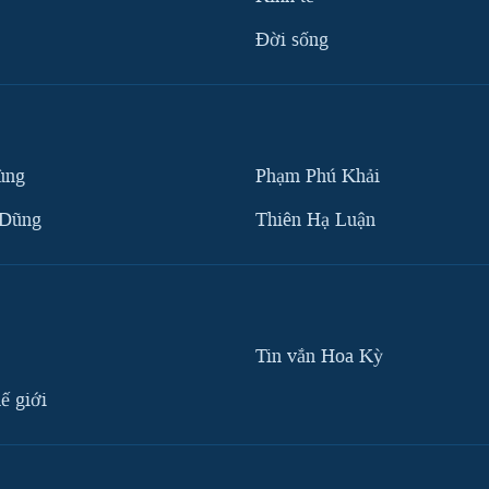
Ðời sống
ùng
Phạm Phú Khải
 Dũng
Thiên Hạ Luận
Tin vắn Hoa Kỳ
ế giới