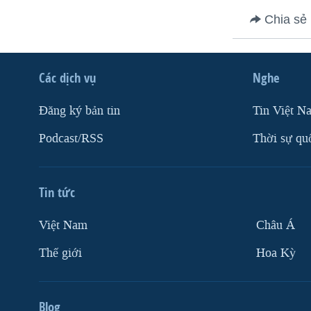
VIỆT NAM
Chia sẻ
NGƯ DÂN VIỆT VÀ LÀN SÓNG
TRỘM HẢI SÂM
Các dịch vụ
Nghe
BÊN KIA QUỐC LỘ: TIẾNG VỌNG
TỪ NÔNG THÔN MỸ
Ðăng ký bản tin
Tin Việt N
QUAN HỆ VIỆT MỸ
Podcast/RSS
Thời sự qu
Tin tức
Việt Nam
Châu Á
Thế giới
Hoa Kỳ
Blog