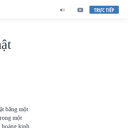
TRỰC TIẾP
ật
ật bằng một
trong một
g hoảng kinh