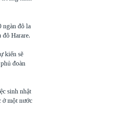
 ngàn đô la
ủ đô Harare.
ự kiến sẽ
h phủ đoàn
ệc sinh nhật
c ở một nước