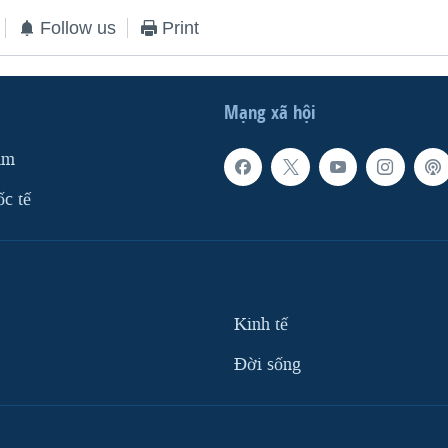
Follow us
Print
Mạng xã hội
am
ốc tế
Kinh tế
Ðời sống