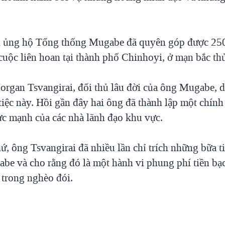
 ủng hộ Tổng thống Mugabe đã quyên góp được 250
cuộc liên hoan tại thành phố Chinhoyi, ở mạn bắc th
rgan Tsvangirai, đối thủ lâu đời của ông Mugabe, d
tiệc này. Hồi gần đây hai ông đã thành lập một chín
lực mạnh của các nhà lãnh đạo khu vực.
, ông Tsvangirai đã nhiều lần chỉ trích những bữa ti
be và cho rằng đó là một hành vi phung phí tiền bạ
 trong nghèo đói.