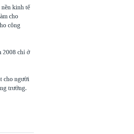
 nền kinh tế
làm cho
cho công
m 2008 chỉ ở
ặt cho người
ăng trưởng.