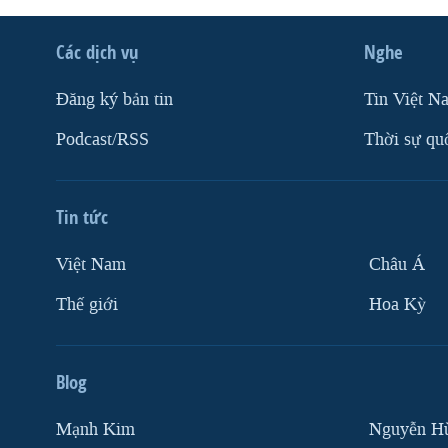
VIỆT NAM
Các dịch vụ
Nghe
NGƯ DÂN VIỆT VÀ LÀN SÓNG
TRỘM HẢI SÂM
Ðăng ký bản tin
Tin Việt N
BÊN KIA QUỐC LỘ: TIẾNG VỌNG
TỪ NÔNG THÔN MỸ
Podcast/RSS
Thời sự qu
QUAN HỆ VIỆT MỸ
Tin tức
Việt Nam
Châu Á
Thế giới
Hoa Kỳ
Blog
Mạnh Kim
Nguyễn H