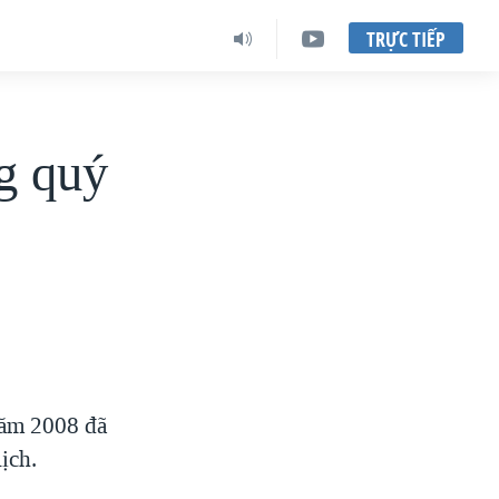
TRỰC TIẾP
g quý
 năm 2008 đã
ịch.