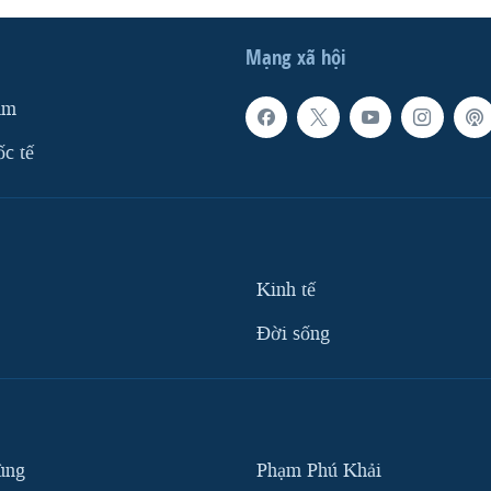
Mạng xã hội
am
ốc tế
Kinh tế
Ðời sống
ùng
Phạm Phú Khải