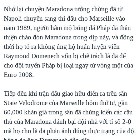
TẠI
VIDEO
"Tìm"
NGƯỜI VIỆT HẢI NGOẠI
Nhớ lại chuyện Maradona tưởng chừng đã từ
HÀNH TRÌNH BẦU CỬ 2024
NGHE
Napoli chuyển sang thi đấu cho Marseille vào
ĐỜI SỐNG
MỘT NĂM CHIẾN TRANH TẠI DẢI GAZA
năm 1989, người hâm mộ bóng đá Pháp đã thân
KINH TẾ
MẠNG XÃ HỘI
thiện chào đón Maradona trong dịp này, và đồng
GIẢI MÃ VÀNH ĐAI & CON ĐƯỜNG
KHOA HỌC
thời họ tỏ ra không ủng hộ huấn luyện viên
NGÀY TỊ NẠN THẾ GIỚI
SỨC KHOẺ
Raymond Domenech vốn bị chê trách là đã để
TRỊNH VĨNH BÌNH - NGƯỜI HẠ 'BÊN THẮNG CUỘC'
Ngôn ngữ khác
VĂN HOÁ
cho đội tuyển Pháp bị loại ngay từ vòng một của
GROUND ZERO – XƯA VÀ NAY
Euro 2008.
THỂ THAO
CHI PHÍ CHIẾN TRANH AFGHANISTAN
GIÁO DỤC
Tiếp đến khi trận đấu giao hữu diễn ra trên sân
CÁC GIÁ TRỊ CỘNG HÒA Ở VIỆT NAM
State Velodrome của Marseille hôm thứ tư, gần
THƯỢNG ĐỈNH TRUMP-KIM TẠI VIỆT NAM
60,000 khán giả trong sân đã chứng kiến các cầu
TRỊNH VĨNH BÌNH VS. CHÍNH PHỦ VIỆT NAM
thủ của Maradona đánh bại đội nhà với tỉ số 2-0
NGƯ DÂN VIỆT VÀ LÀN SÓNG TRỘM HẢI SÂM
mà họ cho là đã phản ánh đúng thực trạng của đội
BÊN KIA QUỐC LỘ: TIẾNG VỌNG TỪ NÔNG THÔN MỸ