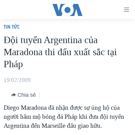
Đường
dẫn
TIN TỨC
truy
TRANG CHỦ
Đội tuyển Argentina của
cập
VIỆT NAM
Maradona thi đấu xuất sắc tại
Tới
HOA KỲ
nội
Pháp
BIỂN ĐÔNG
dung
THẾ GIỚI
chính
19/02/2009
BLOG
Tới
Chia sẻ
điều
DIỄN ĐÀN
hướng
Diego Maradona đã nhận được sự ủng hộ của
MỤC
chính
người hâm mộ bóng đá Pháp khi đưa đội tuyển
CHUYÊN ĐỀ
TỰ DO BÁO CHÍ
Đi
Argentina đến Marseille đấu giao hữu.
HỌC TIẾNG ANH
VẠCH TRẦN TIN GIẢ
CHIẾN TRANH THƯƠNG MẠI CỦA MỸ: QUÁ KHỨ VÀ HIỆN
tới