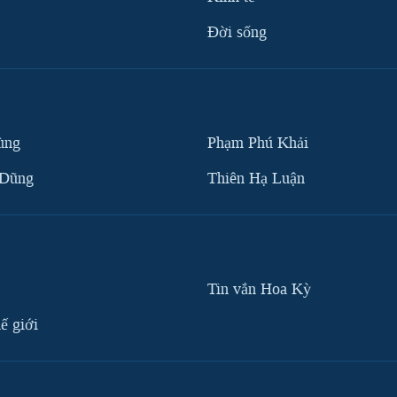
Ðời sống
ùng
Phạm Phú Khải
 Dũng
Thiên Hạ Luận
Tin vắn Hoa Kỳ
ế giới