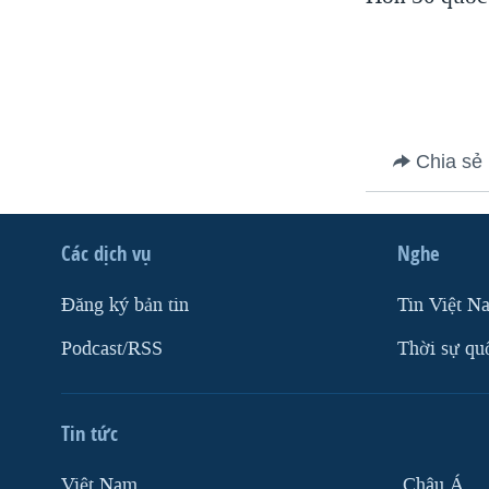
VIỆT NAM
NGƯ DÂN VIỆT VÀ LÀN SÓNG
TRỘM HẢI SÂM
BÊN KIA QUỐC LỘ: TIẾNG VỌNG
TỪ NÔNG THÔN MỸ
Chia sẻ
QUAN HỆ VIỆT MỸ
Các dịch vụ
Nghe
Ðăng ký bản tin
Tin Việt N
Podcast/RSS
Thời sự qu
Tin tức
Việt Nam
Châu Á