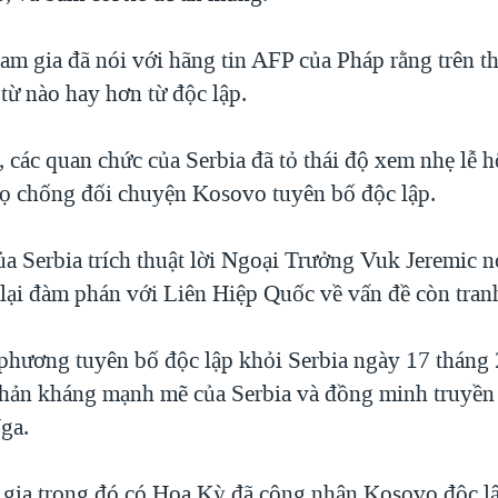
am gia đã nói với hãng tin AFP của Pháp rằng trên th
từ nào hay hơn từ độc lập.
 các quan chức của Serbia đã tỏ thái độ xem nhẹ lễ hộ
họ chống đối chuyện Kosovo tuyên bố độc lập.
ủa Serbia trích thuật lời Ngoại Trưởng Vuk Jeremic n
 lại đàm phán với Liên Hiệp Quốc về vấn đề còn tranh
hương tuyên bố độc lập khỏi Serbia ngày 17 tháng 
phản kháng mạnh mẽ của Serbia và đồng minh truyền
Nga.
gia trong đó có Hoa Kỳ đã công nhận Kosovo độc lậ