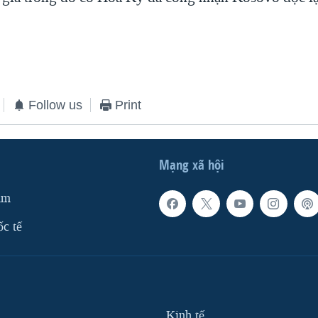
Follow us
Print
Mạng xã hội
am
ốc tế
Kinh tế