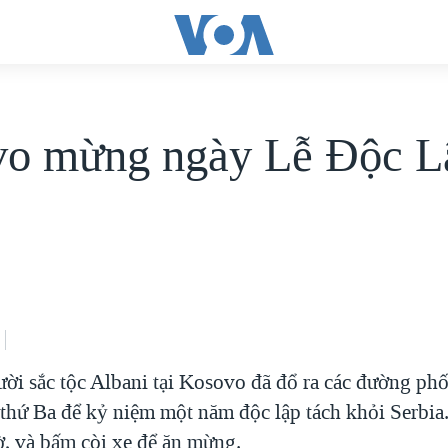
o mừng ngày Lễ Ðộc L
ời sắc tộc Albani tại Kosovo đã đổ ra các đường phố
 thứ Ba để kỷ niệm một năm độc lập tách khỏi Serbia
ờ, và bấm còi xe để ăn mừng.