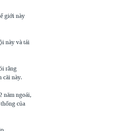
ế giới này
i này và tái
ói rằng
 cãi này.
2 năm ngoái,
 thống của
p.