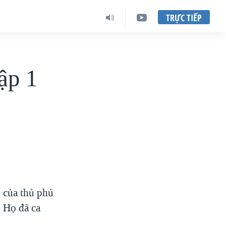
TRỰC TIẾP
ập 1
 của thủ phủ
. Họ đã ca