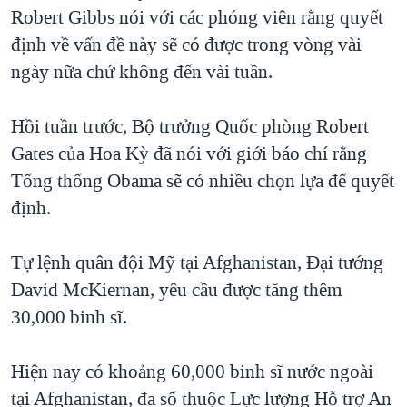
TẠI
Robert Gibbs nói với các phóng viên rằng quyết
VIDEO
"Tìm"
NGƯỜI VIỆT HẢI NGOẠI
HÀNH TRÌNH BẦU CỬ 2024
định về vấn đề này sẽ có được trong vòng vài
NGHE
ĐỜI SỐNG
ngày nữa chứ không đến vài tuần.
MỘT NĂM CHIẾN TRANH TẠI DẢI GAZA
KINH TẾ
MẠNG XÃ HỘI
GIẢI MÃ VÀNH ĐAI & CON ĐƯỜNG
KHOA HỌC
Hồi tuần trước, Bộ trưởng Quốc phòng Robert
NGÀY TỊ NẠN THẾ GIỚI
Gates của Hoa Kỳ đã nói với giới báo chí rằng
SỨC KHOẺ
TRỊNH VĨNH BÌNH - NGƯỜI HẠ 'BÊN THẮNG CUỘC'
Tổng thống Obama sẽ có nhiều chọn lựa để quyết
Ngôn ngữ khác
VĂN HOÁ
GROUND ZERO – XƯA VÀ NAY
định.
THỂ THAO
CHI PHÍ CHIẾN TRANH AFGHANISTAN
GIÁO DỤC
Tự lệnh quân đội Mỹ tại Afghanistan, Đại tướng
CÁC GIÁ TRỊ CỘNG HÒA Ở VIỆT NAM
David McKiernan, yêu cầu được tăng thêm
THƯỢNG ĐỈNH TRUMP-KIM TẠI VIỆT NAM
30,000 binh sĩ.
TRỊNH VĨNH BÌNH VS. CHÍNH PHỦ VIỆT NAM
NGƯ DÂN VIỆT VÀ LÀN SÓNG TRỘM HẢI SÂM
Hiện nay có khoảng 60,000 binh sĩ nước ngoài
tại Afghanistan, đa số thuộc Lực lượng Hỗ trợ An
BÊN KIA QUỐC LỘ: TIẾNG VỌNG TỪ NÔNG THÔN MỸ