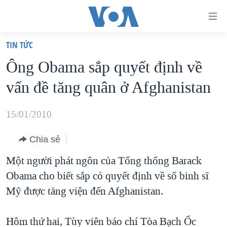
Đường
dẫn
TIN TỨC
truy
TRANG CHỦ
Ông Obama sắp quyết định về
cập
VIỆT NAM
vấn đề tăng quân ở Afghanistan
Tới
HOA KỲ
nội
BIỂN ĐÔNG
15/01/2010
dung
THẾ GIỚI
chính
Chia sẻ
BLOG
Tới
Một người phát ngôn của Tổng thống Barack
điều
DIỄN ĐÀN
Obama cho biết sắp có quyết định về số binh sĩ
hướng
MỤC
Mỹ được tăng viện đến Afghanistan.
chính
CHUYÊN ĐỀ
TỰ DO BÁO CHÍ
Đi
HỌC TIẾNG ANH
Hôm thứ hai, Tùy viên báo chí Tòa Bạch Ốc
VẠCH TRẦN TIN GIẢ
CHIẾN TRANH THƯƠNG MẠI CỦA MỸ: QUÁ KHỨ VÀ HIỆN
tới