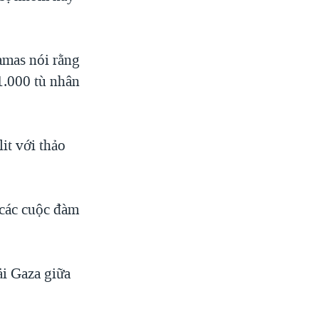
amas nói rằng
 1.000 tù nhân
it với thảo
 các cuộc đàm
ải Gaza giữa