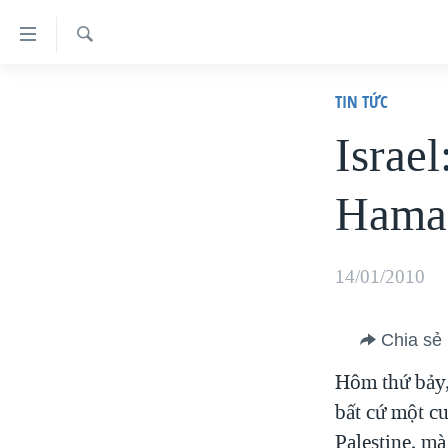
Đường
dẫn
Tìm
truy
TRANG CHỦ
TIN TỨC
VIỆT NAM
cập
Israe
HOA KỲ
Tới
Hamas
BIỂN ĐÔNG
nội
dung
THẾ GIỚI
chính
BLOG
14/01/2010
Tới
DIỄN ĐÀN
điều
Chia sẻ
MỤC
hướng
CHUYÊN ĐỀ
Hôm thứ bảy,
chính
TỰ DO BÁO CHÍ
bất cứ một c
Đi
HỌC TIẾNG ANH
VẠCH TRẦN TIN GIẢ
CHIẾN TRANH THƯƠNG MẠI CỦA
MỸ: QUÁ KHỨ VÀ HIỆN TẠI
Palestine, mà
tới