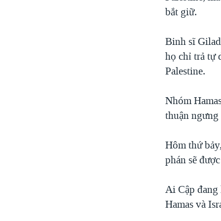
VIDEO
NGƯỜI VIỆT HẢI NGOẠI
bắt giữ.
"Tìm"
HÀNH TRÌNH BẦU CỬ 2024
NGHE
ĐỜI SỐNG
MỘT NĂM CHIẾN TRANH TẠI DẢI
KINH TẾ
Binh sĩ Gila
GAZA
họ chỉ trả tự
KHOA HỌC
GIẢI MÃ VÀNH ĐAI & CON ĐƯỜNG
Palestine.
SỨC KHOẺ
NGÀY TỊ NẠN THẾ GIỚI
VĂN HOÁ
TRỊNH VĨNH BÌNH - NGƯỜI HẠ 'BÊN
Nhóm Hamas n
THẮNG CUỘC'
THỂ THAO
thuận ngưng 
GROUND ZERO – XƯA VÀ NAY
GIÁO DỤC
CHI PHÍ CHIẾN TRANH
Hôm thứ bảy,
AFGHANISTAN
phán sẽ được 
CÁC GIÁ TRỊ CỘNG HÒA Ở VIỆT
NAM
Ai Cập đang 
THƯỢNG ĐỈNH TRUMP-KIM TẠI
Hamas và Isra
VIỆT NAM
TRỊNH VĨNH BÌNH VS. CHÍNH PHỦ