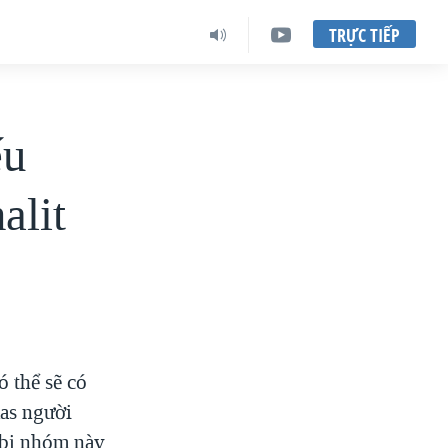
TRỰC TIẾP
ếu
alit
 thể sẽ có
as người
l bị nhóm này