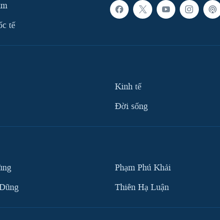
am
ốc tế
Kinh tế
Ðời sống
ùng
Phạm Phú Khải
 Dũng
Thiên Hạ Luận