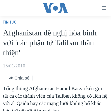
Đường
dẫn
TIN TỨC
truy
TRANG CHỦ
Afghanistan đề nghị hòa bình
cập
VIỆT NAM
với 'các phần tử Taliban thân
Tới
HOA KỲ
nội
thiện'
BIỂN ĐÔNG
dung
THẾ GIỚI
chính
15/01/2010
BLOG
Tới
Chia sẻ
điều
DIỄN ĐÀN
hướng
Tổng thống Afghanistan Hamid Karzai kêu gọi
MỤC
chính
tất cả các thành viên của Taliban không có liên hệ
CHUYÊN ĐỀ
TỰ DO BÁO CHÍ
Đi
với al-Qaida hay các mạng lưới khủng bố khác
HỌC TIẾNG ANH
VẠCH TRẦN TIN GIẢ
CHIẾN TRANH THƯƠNG MẠI CỦA MỸ: QUÁ KHỨ VÀ HIỆN
tới
hãy trở về với Afghanistan.