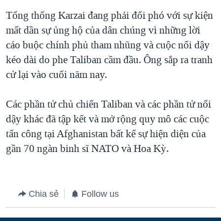
Tổng thống Karzai đang phải đối phó với sự kiện
QUAN HỆ VIỆT MỸ
mất dần sự ủng hộ của dân chúng vì những lời
cáo buộc chính phủ tham nhũng và cuộc nổi dậy
kéo dài do phe Taliban cầm đầu. Ông sắp ra tranh
cử lại vào cuối năm nay.
Các phần tử chủ chiến Taliban và các phần tử nổi
dậy khác đã tập kết và mở rộng quy mô các cuộc
tấn công tại Afghanistan bất kể sự hiện diện của
gần 70 ngàn binh sĩ NATO và Hoa Kỳ.
Chia sẻ
Follow us