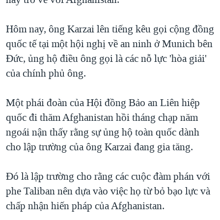
TẠI
VIDEO
"Tìm"
NGƯỜI VIỆT HẢI NGOẠI
HÀNH TRÌNH BẦU CỬ 2024
NGHE
Hôm nay, ông Karzai lên tiếng kêu gọi cộng đồng
ĐỜI SỐNG
MỘT NĂM CHIẾN TRANH TẠI DẢI GAZA
quốc tế tại một hội nghị về an ninh ở Munich bên
KINH TẾ
MẠNG XÃ HỘI
Đức, ủng hộ điều ông gọi là các nỗ lực 'hòa giải'
GIẢI MÃ VÀNH ĐAI & CON ĐƯỜNG
KHOA HỌC
của chính phủ ông.
NGÀY TỊ NẠN THẾ GIỚI
SỨC KHOẺ
TRỊNH VĨNH BÌNH - NGƯỜI HẠ 'BÊN THẮNG CUỘC'
Ngôn ngữ khác
VĂN HOÁ
Một phái đoàn của Hội đồng Bảo an Liên hiệp
GROUND ZERO – XƯA VÀ NAY
quốc đi thăm Afghanistan hồi tháng chạp năm
THỂ THAO
CHI PHÍ CHIẾN TRANH AFGHANISTAN
ngoái nận thấy rằng sự ủng hộ toàn quốc dành
GIÁO DỤC
cho lập trường của ông Karzai đang gia tăng.
CÁC GIÁ TRỊ CỘNG HÒA Ở VIỆT NAM
THƯỢNG ĐỈNH TRUMP-KIM TẠI VIỆT NAM
Đó là lập trường cho rằng các cuộc đàm phán với
TRỊNH VĨNH BÌNH VS. CHÍNH PHỦ VIỆT NAM
phe Taliban nên dựa vào việc họ từ bỏ bạo lực và
NGƯ DÂN VIỆT VÀ LÀN SÓNG TRỘM HẢI SÂM
chấp nhận hiến pháp của Afghanistan.
BÊN KIA QUỐC LỘ: TIẾNG VỌNG TỪ NÔNG THÔN MỸ