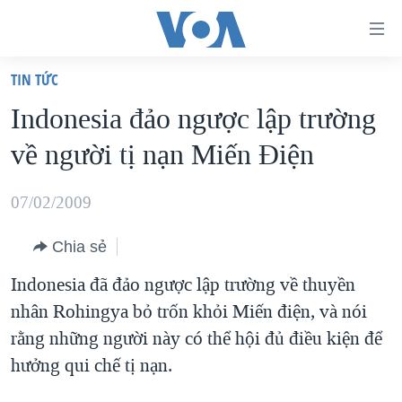
Đường
dẫn
TIN TỨC
truy
TRANG CHỦ
Indonesia đảo ngược lập trường
cập
VIỆT NAM
về người tị nạn Miến Ðiện
Tới
HOA KỲ
nội
BIỂN ĐÔNG
07/02/2009
dung
THẾ GIỚI
chính
Chia sẻ
BLOG
Tới
Indonesia đã đảo ngược lập trường về thuyền
điều
DIỄN ĐÀN
nhân Rohingya bỏ trốn khỏi Miến điện, và nói
hướng
MỤC
rằng những người này có thể hội đủ điều kiện để
chính
CHUYÊN ĐỀ
TỰ DO BÁO CHÍ
hưởng qui chế tị nạn.
Đi
HỌC TIẾNG ANH
VẠCH TRẦN TIN GIẢ
CHIẾN TRANH THƯƠNG MẠI CỦA MỸ: QUÁ KHỨ VÀ HIỆN
tới