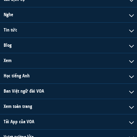
Nghe
Tin tức
Blog
Xem
Học tiếng Anh
Ban Việt ngữ đài VOA
Xem toàn trang
Tải App của VOA
Vượt tường lửa