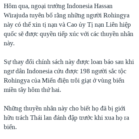
TẠI
Hôm qua, ngoại trưởng Indonesia Hassan
VIDEO
"Tìm"
NGƯỜI VIỆT HẢI NGOẠI
HÀNH TRÌNH BẦU CỬ 2024
Wirajuda tuyên bố rằng những người Rohingya
NGHE
ĐỜI SỐNG
này có thể xin tị nạn và Cao ủy Tị nạn Liên hiệp
MỘT NĂM CHIẾN TRANH TẠI DẢI GAZA
KINH TẾ
quốc sẽ được quyền tiếp xúc với các thuyền nhân
MẠNG XÃ HỘI
GIẢI MÃ VÀNH ĐAI & CON ĐƯỜNG
KHOA HỌC
này.
NGÀY TỊ NẠN THẾ GIỚI
SỨC KHOẺ
TRỊNH VĨNH BÌNH - NGƯỜI HẠ 'BÊN THẮNG CUỘC'
Sự thay đổi chính sách này được loan báo sau khi
Ngôn ngữ khác
VĂN HOÁ
GROUND ZERO – XƯA VÀ NAY
ngư dân Indonesia cứu được 198 người sắc tộc
THỂ THAO
Rohingya của Miến điện trôi giạt ở vùng biển
CHI PHÍ CHIẾN TRANH AFGHANISTAN
GIÁO DỤC
miền tây hôm thứ hai.
CÁC GIÁ TRỊ CỘNG HÒA Ở VIỆT NAM
THƯỢNG ĐỈNH TRUMP-KIM TẠI VIỆT NAM
Những thuyền nhân này cho biết họ đã bị giới
TRỊNH VĨNH BÌNH VS. CHÍNH PHỦ VIỆT NAM
hữu trách Thái lan đánh đập trước khi xua họ ra
NGƯ DÂN VIỆT VÀ LÀN SÓNG TRỘM HẢI SÂM
biển.
BÊN KIA QUỐC LỘ: TIẾNG VỌNG TỪ NÔNG THÔN MỸ