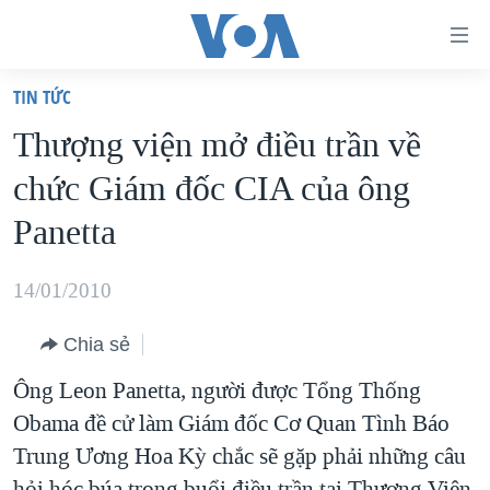
Đường
dẫn
TIN TỨC
truy
TRANG CHỦ
Thượng viện mở điều trần về
cập
VIỆT NAM
chức Giám đốc CIA của ông
Tới
HOA KỲ
nội
Panetta
BIỂN ĐÔNG
dung
THẾ GIỚI
chính
14/01/2010
BLOG
Tới
Chia sẻ
điều
DIỄN ĐÀN
hướng
Ông Leon Panetta, người được Tổng Thống
MỤC
chính
Obama đề cử làm Giám đốc Cơ Quan Tình Báo
CHUYÊN ĐỀ
TỰ DO BÁO CHÍ
Đi
Trung Ương Hoa Kỳ chắc sẽ gặp phải những câu
HỌC TIẾNG ANH
VẠCH TRẦN TIN GIẢ
CHIẾN TRANH THƯƠNG MẠI CỦA MỸ: QUÁ KHỨ VÀ HIỆN
tới
hỏi hóc búa trong buổi điều trần tại Thượng Viện