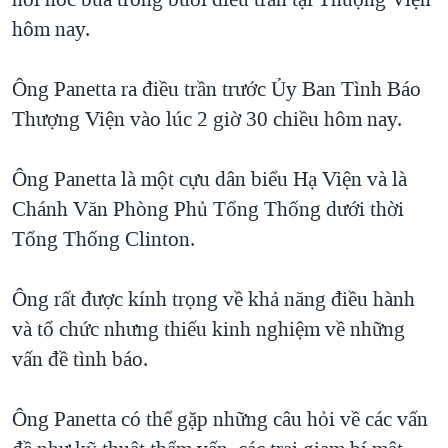
TẠI
VIDEO
"Tìm"
NGƯỜI VIỆT HẢI NGOẠI
hôm nay.
HÀNH TRÌNH BẦU CỬ 2024
NGHE
ĐỜI SỐNG
MỘT NĂM CHIẾN TRANH TẠI DẢI GAZA
Ông Panetta ra điều trần trước Ủy Ban Tình Báo
KINH TẾ
MẠNG XÃ HỘI
Thượng Viện vào lúc 2 giờ 30 chiều hôm nay.
GIẢI MÃ VÀNH ĐAI & CON ĐƯỜNG
KHOA HỌC
NGÀY TỊ NẠN THẾ GIỚI
SỨC KHOẺ
Ông Panetta là một cựu dân biểu Hạ Viện và là
TRỊNH VĨNH BÌNH - NGƯỜI HẠ 'BÊN THẮNG CUỘC'
Ngôn ngữ khác
VĂN HOÁ
Chánh Văn Phòng Phủ Tổng Thống dưới thời
GROUND ZERO – XƯA VÀ NAY
Tổng Thống Clinton.
THỂ THAO
CHI PHÍ CHIẾN TRANH AFGHANISTAN
GIÁO DỤC
Ông rất được kính trọng về khả năng điều hành
CÁC GIÁ TRỊ CỘNG HÒA Ở VIỆT NAM
và tổ chức nhưng thiếu kinh nghiệm về những
THƯỢNG ĐỈNH TRUMP-KIM TẠI VIỆT NAM
vấn đề tình báo.
TRỊNH VĨNH BÌNH VS. CHÍNH PHỦ VIỆT NAM
NGƯ DÂN VIỆT VÀ LÀN SÓNG TRỘM HẢI SÂM
Ông Panetta có thể gặp những câu hỏi về các vấn
BÊN KIA QUỐC LỘ: TIẾNG VỌNG TỪ NÔNG THÔN MỸ