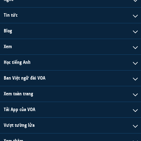
Tin tức
Blog
Xem
Học tiếng Anh
Ban Việt ngữ đài VOA
Xem toàn trang
Tải App của VOA
Vượt tường lửa
Xem thêm