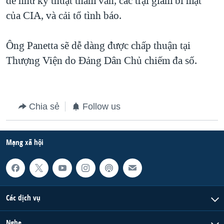
đề như kỹ thuật thẩm vấn, các trại giam bí mật
của CIA, và cải tổ tình báo.
QUAN HỆ VIỆT MỸ
Ông Panetta sẽ dễ dàng được chấp thuận tại
Thượng Viện do Đảng Dân Chủ chiếm đa số.
Chia sẻ
Follow us
Mạng xã hội
Các dịch vụ
Nghe